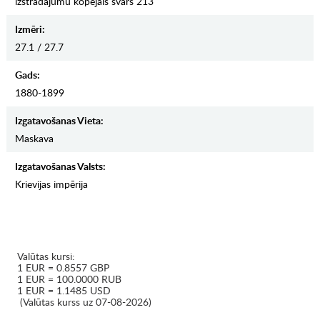
izstrādājumu kopējais svars 213
Izmēri:
27.1 / 27.7
Gads:
1880-1899
Izgatavošanas Vieta:
Maskava
Izgatavošanas Valsts:
Krievijas impērija
Valūtas kursi:
1 EUR = 0.8557 GBP
1 EUR = 100.0000 RUB
1 EUR = 1.1485 USD
(Valūtas kurss uz 07-08-2026)