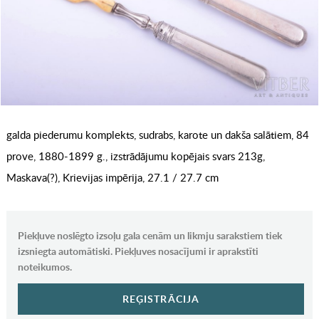
galda piederumu komplekts, sudrabs, karote un dakša salātiem, 84
prove, 1880-1899 g., izstrādājumu kopējais svars 213g,
Maskava(?), Krievijas impērija, 27.1 / 27.7 cm
Piekļuve noslēgto izsoļu gala cenām un likmju sarakstiem tiek
izsniegta automātiski. Piekļuves nosacījumi ir aprakstīti
noteikumos.
REĢISTRĀCIJA