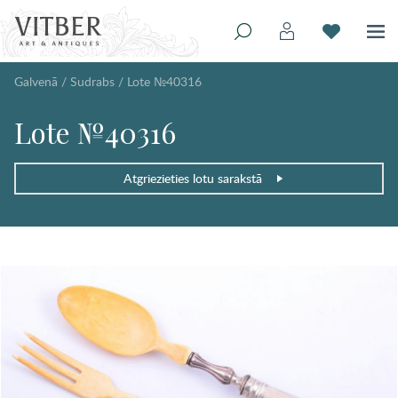
Galvenā
/
Sudrabs
/
Lote №40316
Lote №40316
Atgriezieties lotu sarakstā