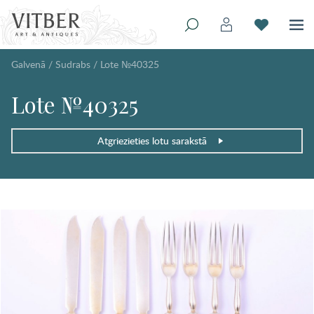
Galvenā
/
Sudrabs
/
Lote №40325
Lote №40325
Atgriezieties lotu sarakstā