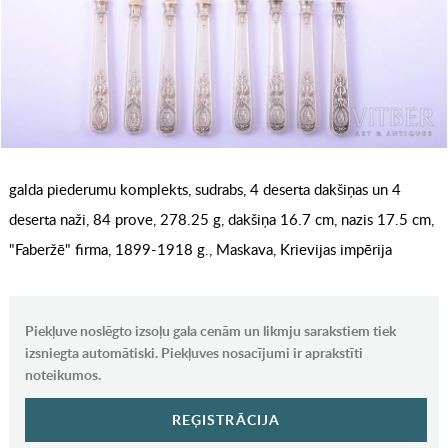
galda piederumu komplekts, sudrabs, 4 deserta dakšiņas un 4
deserta naži, 84 prove, 278.25 g, dakšiņa 16.7 cm, nazis 17.5 cm,
"Faberžē" firma, 1899-1918 g., Maskava, Krievijas impērija
Piekļuve noslēgto izsoļu gala cenām un likmju sarakstiem tiek
izsniegta automātiski. Piekļuves nosacījumi ir aprakstīti
noteikumos.
REĢISTRĀCIJA