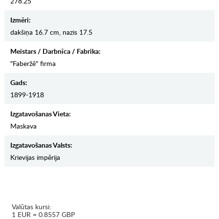
278.25
Izmēri:
dakšiņa 16.7 cm, nazis 17.5
Meistars / Darbnīca / Fabrika:
"Faberžē" firma
Gads:
1899-1918
Izgatavošanas Vieta:
Maskava
Izgatavošanas Valsts:
Krievijas impērija
Valūtas kursi:
1 EUR = 0.8557 GBP