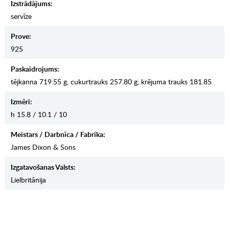
Izstrādājums:
servīze
Prove:
925
Paskaidrojums:
tējkanna 719.55 g, cukurtrauks 257.80 g, krējuma trauks 181.85
Izmēri:
h 15.8 / 10.1 / 10
Meistars / Darbnīca / Fabrika:
James Dixon & Sons
Izgatavošanas Valsts:
Lielbritānija