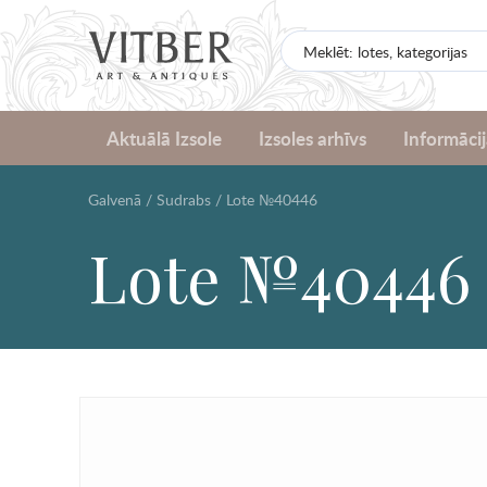
Aktuālā Izsole
Izsoles arhīvs
Informācij
Galvenā
/
Sudrabs
/
Lote №40446
Lote №40446