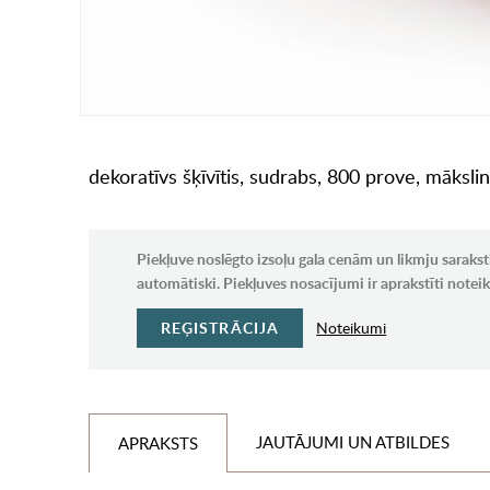
dekoratīvs šķīvītis, sudrabs, 800 prove, māksli
Piekļuve noslēgto izsoļu gala cenām un likmju sarakst
automātiski. Piekļuves nosacījumi ir aprakstīti note
REĢISTRĀCIJA
Noteikumi
JAUTĀJUMI UN ATBILDES
APRAKSTS