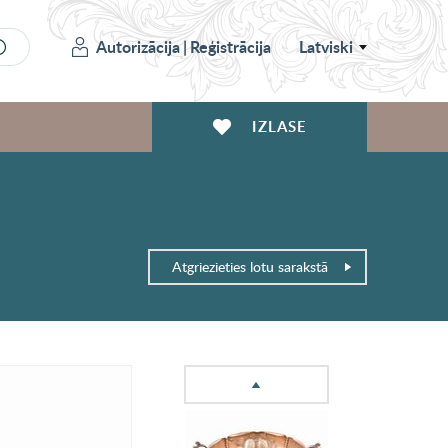
Autorizācija
|
Reģistrācija
Latviski
IZLASE
Atgriezieties lotu sarakstā