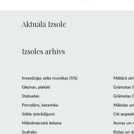
Aktuālā Izsole
Izsoles arhīvs
Investīcijas zelta monētas (5%)
Militārā atr
Gleznas, plakāti
Grāmatas (
Statuetes
Grāmatas (l
Porcelāns, keramika
Mākslas un
Stikla izstrādājumi
Citi iespied
Mākslinieciskā liešana
Ikonas un m
Sudrabs
Rotas un dā