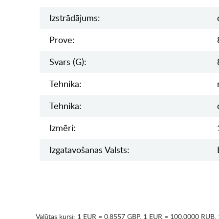
Izstrādājums:
Prove:
Svars (g):
Tehnika:
Tehnika:
Izmēri:
Izgatavošanas Valsts:
Valūtas kursi:
1 EUR = 0.8557 GBP
,
1 EUR = 100.0000 RUB
,