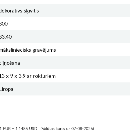
dekoratīvs šķīvītis
800
83.40
māksliniecisks gravējums
ciļņošana
13 x 9 x 3.9 ar rokturiem
Eiropa
1 EUR = 1.1485 USD
,
(Valūtas kurss uz 07-08-2026)