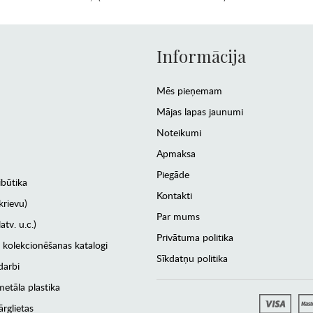
Informācija
Mēs pieņemam
Mājas lapas jaunumi
Noteikumi
Apmaksa
Piegāde
ibūtika
Kontakti
krievu)
Par mums
atv. u.c.)
Privātuma politika
 kolekcionēšanas katalogi
Sīkdatņu politika
darbi
etāla plastika
rglietas