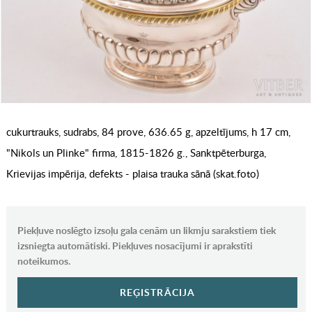
cukurtrauks, sudrabs, 84 prove, 636.65 g, apzeltījums, h 17 cm,
"Nikols un Plinke" firma, 1815-1826 g., Sanktpēterburga,
Krievijas impērija, defekts - plaisa trauka sānā (skat.foto)
Piekļuve noslēgto izsoļu gala cenām un likmju sarakstiem tiek
izsniegta automātiski. Piekļuves nosacījumi ir aprakstīti
noteikumos.
REĢISTRĀCIJA