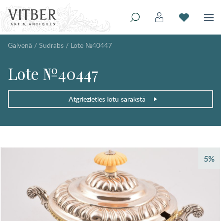
Galvenā
/
Sudrabs
/
Lote №40447
Lote №40447
Atgriezieties lotu sarakstā
5%