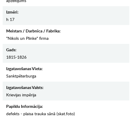
apzeltījums
Izmēri:
h 17
Meistars / Darbnīca / Fabrika:
"Nikols un Plinke" firma
Gads:
1815-1826
Izgatavošanas Vieta:
Sanktpēterburga
Izgatavošanas Valsts:
Krievijas impērija
Papildu Informācija:
defekts - plaisa trauka sānā (skat.foto)