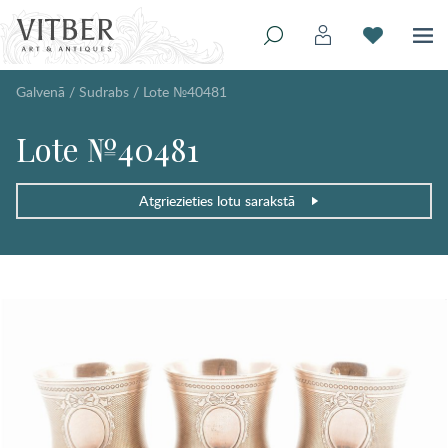
Galvenā
/
Sudrabs
/
Lote №40481
Lote №40481
Atgriezieties lotu sarakstā