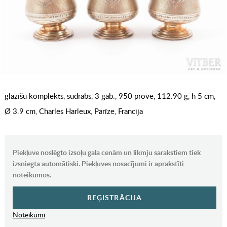
glāzīšu komplekts, sudrabs, 3 gab., 950 prove, 112.90 g, h 5 cm,
Ø 3.9 cm, Charles Harleux, Parīze, Francija
Piekļuve noslēgto izsoļu gala cenām un likmju sarakstiem tiek
izsniegta automātiski. Piekļuves nosacījumi ir aprakstīti
noteikumos.
REĢISTRĀCIJA
Noteikumi