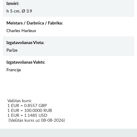
Izmēri:
h 5 cm, Ø 3.9
Meistars / Darbnīca / Fabrika:
Charles Harleux
Izgatavošanas Vieta:
Parīze
Izgatavošanas Valsts:
Francija
Valūtas kursi:
1 EUR = 0.8557 GBP
1 EUR = 100.0000 RUB
1 EUR = 1.1485 USD
(Valūtas kurss uz 08-08-2026)