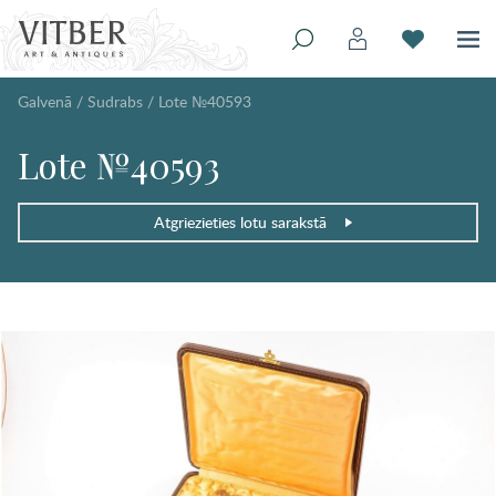
Galvenā
/
Sudrabs
/
Lote №40593
Lote №40593
Atgriezieties lotu sarakstā