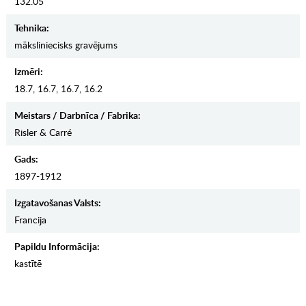
132.05
Tehnika:
māksliniecisks gravējums
Izmēri:
18.7, 16.7, 16.7, 16.2
Meistars / Darbnīca / Fabrika:
Risler & Carré
Gads:
1897-1912
Izgatavošanas Valsts:
Francija
Papildu Informācija:
kastītē