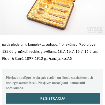
galda piederumu komplekts, sudrabs, 4 priekšmeti, 950 prove,
132.05 g, māksliniecisks gravējums, 18.7, 16.7, 16.7, 16.2 cm,
Risler & Carré, 1897-1912 g., Francija, kastītē
Piekļuve noslēgto izsoļu gala cenām un likmju sarakstiem tiek
izsniegta automātiski. Piekļuves nosacījumi ir aprakstīti
noteikumos.
REĢISTRĀCIJA