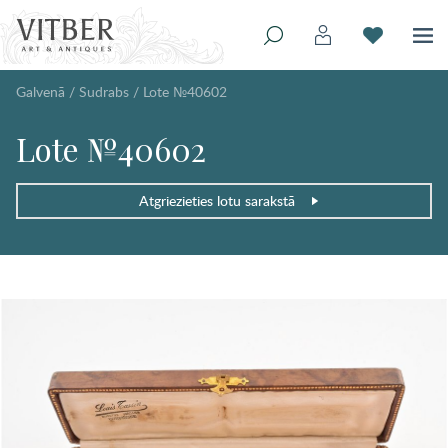
Galvenā
/
Sudrabs
/
Lote №40602
Lote №40602
Atgriezieties lotu sarakstā