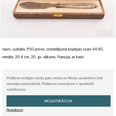
nazis, sudrabs, 950 prove, izstrādājuma kopējais svars 44.85,
metāls, 20.4 cm, 20. gs. sākums, Francija, ar kasti
Piekļuve noslēgto izsoļu gala cenām un likmju sarakstiem tiek
izsniegta automātiski. Piekļuves nosacījumi ir aprakstīti
noteikumos.
REĢISTRĀCIJA
Noteikumi