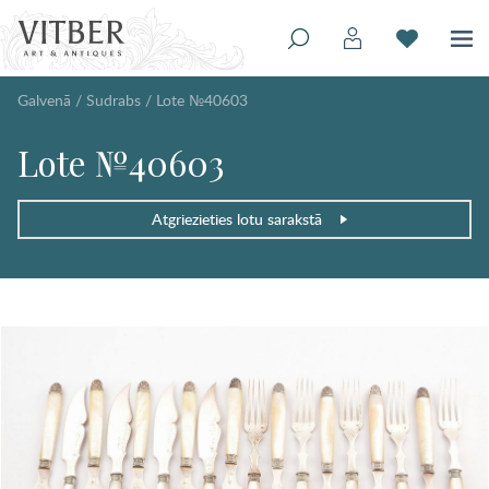
Galvenā
/
Sudrabs
/
Lote №40603
Lote №40603
Atgriezieties lotu sarakstā