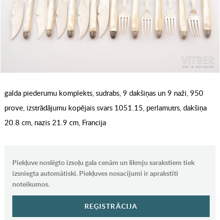
galda piederumu komplekts, sudrabs, 9 dakšiņas un 9 naži, 950
prove, izstrādājumu kopējais svars 1051.15, perlamutrs, dakšiņa
20.8 cm, nazis 21.9 cm, Francija
Piekļuve noslēgto izsoļu gala cenām un likmju sarakstiem tiek
izsniegta automātiski. Piekļuves nosacījumi ir aprakstīti
noteikumos.
REĢISTRĀCIJA