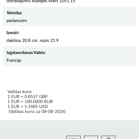
izstrādājumu kopējais svars 1051.15
Tehnika:
perlamutrs
Izmēri:
dakšiņa 20.8 cm, nazis 21.9
Izgatavošanas Valsts:
Francija
Valūtas kursi:
1 EUR = 0.8557 GBP
1 EUR = 100.0000 RUB
1 EUR = 1.1485 USD
(Valūtas kurss uz 08-08-2026)