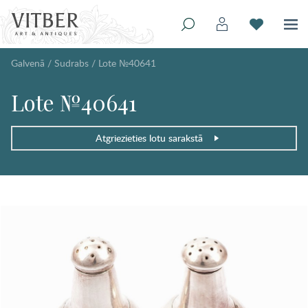
Galvenā
/
Sudrabs
/
Lote №40641
Lote №40641
Atgriezieties lotu sarakstā