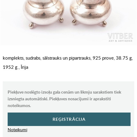
komplekts, sudrabs, sālstrauks un pipartrauks, 925 prove, 38.75 g,
1952 g., Īrija
Piekļuve noslēgto izsoļu gala cenām un likmju sarakstiem tiek
izsniegta automātiski. Piekļuves nosacījumi ir aprakstīti
noteikumos.
REĢISTRĀCIJA
Noteikumi