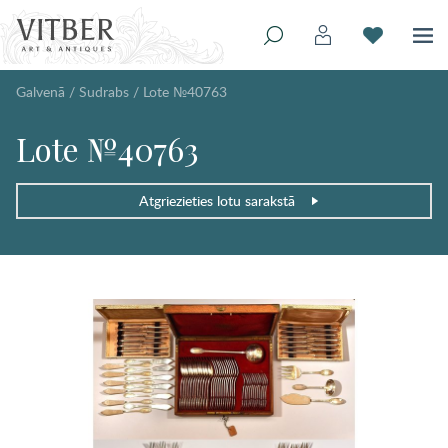
Galvenā
/
Sudrabs
/
Lote №40763
Lote №40763
Atgriezieties lotu sarakstā