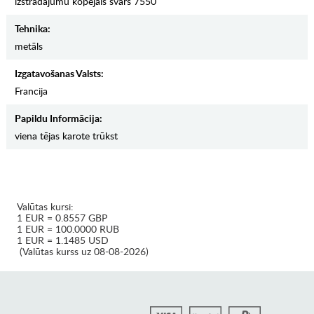
izstrādājumu kopējais svars 7550
Tehnika:
metāls
Izgatavošanas Valsts:
Francija
Papildu Informācija:
viena tējas karote trūkst
Valūtas kursi:
1 EUR = 0.8557 GBP
1 EUR = 100.0000 RUB
1 EUR = 1.1485 USD
(Valūtas kurss uz 08-08-2026)