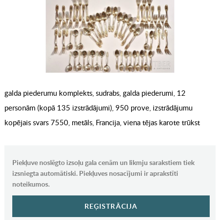
galda piederumu komplekts, sudrabs, galda piederumi, 12
personām (kopā 135 izstrādājumi), 950 prove, izstrādājumu
kopējais svars 7550, metāls, Francija, viena tējas karote trūkst
Piekļuve noslēgto izsoļu gala cenām un likmju sarakstiem tiek
izsniegta automātiski. Piekļuves nosacījumi ir aprakstīti
noteikumos.
REĢISTRĀCIJA