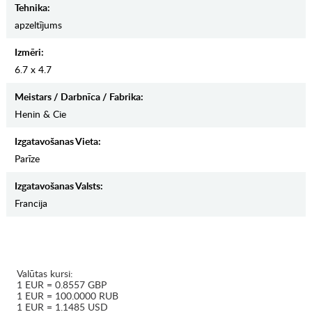
Tehnika:
apzeltījums
Izmēri:
6.7 x 4.7
Meistars / Darbnīca / Fabrika:
Henin & Cie
Izgatavošanas Vieta:
Parīze
Izgatavošanas Valsts:
Francija
Valūtas kursi:
1 EUR = 0.8557 GBP
1 EUR = 100.0000 RUB
1 EUR = 1.1485 USD