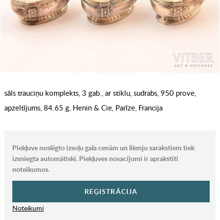
sāls trauciņu komplekts, 3 gab., ar stiklu, sudrabs, 950 prove,
apzeltījums, 84.65 g, Henin & Cie, Parīze, Francija
Piekļuve noslēgto izsoļu gala cenām un likmju sarakstiem tiek
izsniegta automātiski. Piekļuves nosacījumi ir aprakstīti
noteikumos.
REĢISTRĀCIJA
Noteikumi