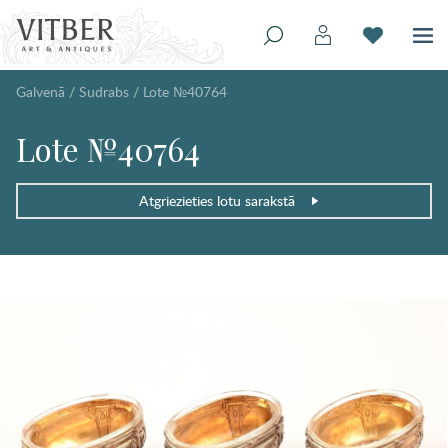
Galvenā
/
Sudrabs
/
Lote №40764
Lote №40764
Atgriezieties lotu sarakstā