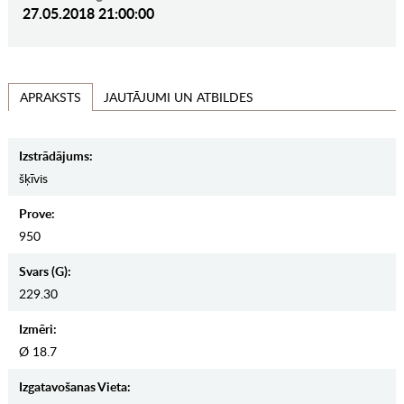
27.05.2018 21:00:00
JAUTĀJUMI UN ATBILDES
APRAKSTS
Izstrādājums:
šķīvis
Prove:
950
Svars (g):
229.30
Izmēri:
Ø 18.7
Izgatavošanas Vieta: