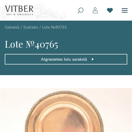
Galvenā
/
Sudrabs
/
Lote №40765
Lote №40765
Atgriezieties lotu sarakstā