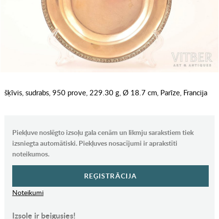
šķīvis, sudrabs, 950 prove, 229.30 g, Ø 18.7 cm, Parīze, Francija
Piekļuve noslēgto izsoļu gala cenām un likmju sarakstiem tiek
izsniegta automātiski. Piekļuves nosacījumi ir aprakstīti
noteikumos.
REĢISTRĀCIJA
Noteikumi
Izsole ir beigusies!