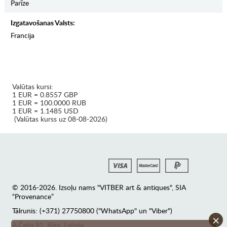
Parīze
Izgatavošanas Valsts:
Francija
Valūtas kursi:
1 EUR = 0.8557 GBP
1 EUR = 100.0000 RUB
1 EUR = 1.1485 USD
(Valūtas kurss uz 08-08-2026)
© 2016-2026. Izsoļu nams "VITBER art & antiques", SIA
“Provenance”
Tālrunis: (+371) 27750800 ("WhatsApp" un "Viber")
×
А.Čaka 91, Rīga, Latvija