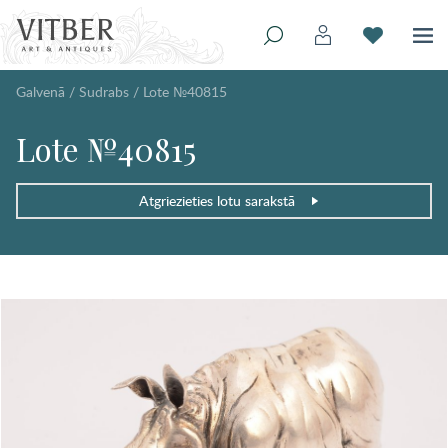
Galvenā
/
Sudrabs
/
Lote №40815
Lote №40815
Atgriezieties lotu sarakstā