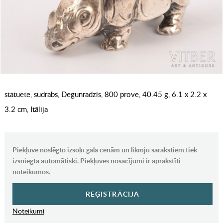
statuete, sudrabs, Degunradzis, 800 prove, 40.45 g, 6.1 x 2.2 x
3.2 cm, Itālija
Piekļuve noslēgto izsoļu gala cenām un likmju sarakstiem tiek
izsniegta automātiski. Piekļuves nosacījumi ir aprakstīti
noteikumos.
REĢISTRĀCIJA
Noteikumi