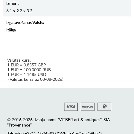
Izmēri:
6.1 x 2.2 x 3.2
Izgatavošanas Valsts:
Itālija
Valūtas kursi:
1 EUR = 0.8557 GBP
1 EUR = 100.0000 RUB
1 EUR = 1.1485 USD
(Valūtas kurss uz 08-08-2026)
© 2016-2026. Izsoļu nams "VITBER art & antiques", SIA
“Provenance”
Tālrunis: (+371) 27750800 ("WhatsApp" un "Viber")