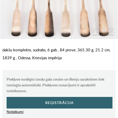
dakšu komplekts, sudrabs, 6 gab., 84 prove, 365.30 g, 21.2 cm,
1839 g., Odessa, Krievijas impērija
Piekļuve noslēgto izsoļu gala cenām un likmju sarakstiem tiek
izsniegta automātiski. Piekļuves nosacījumi ir aprakstīti
noteikumos.
REĢISTRĀCIJA
Noteikumi