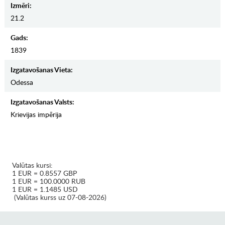
Izmēri:
21.2
Gads:
1839
Izgatavošanas Vieta:
Odessa
Izgatavošanas Valsts:
Krievijas impērija
Valūtas kursi:
1 EUR = 0.8557 GBP
1 EUR = 100.0000 RUB
1 EUR = 1.1485 USD
(Valūtas kurss uz 07-08-2026)