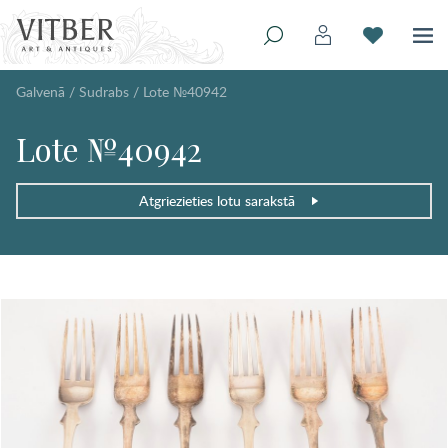
Galvenā
/
Sudrabs
/
Lote №40942
Lote №40942
Atgriezieties lotu sarakstā