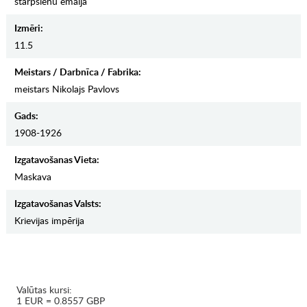
starpsienu emalja
Izmēri:
11.5
Meistars / Darbnīca / Fabrika:
meistars Nikolajs Pavlovs
Gads:
1908-1926
Izgatavošanas Vieta:
Maskava
Izgatavošanas Valsts:
Krievijas impērija
Valūtas kursi:
1 EUR = 0.8557 GBP