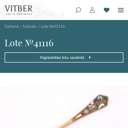
Galvenā
/
Sudrabs
/
Lote №41116
Lote №41116
Atgriezieties lotu sarakstā