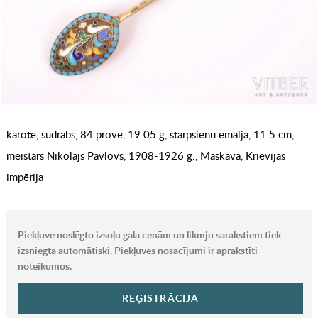
karote, sudrabs, 84 prove, 19.05 g, starpsienu emalja, 11.5 cm,
meistars Nikolajs Pavlovs, 1908-1926 g., Maskava, Krievijas
impērija
Piekļuve noslēgto izsoļu gala cenām un likmju sarakstiem tiek
izsniegta automātiski. Piekļuves nosacījumi ir aprakstīti
noteikumos.
REĢISTRĀCIJA