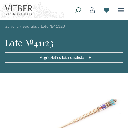
Galvenā
/
Sudrabs
/
Lote №41123
Lote №41123
Atgriezieties lotu sarakstā