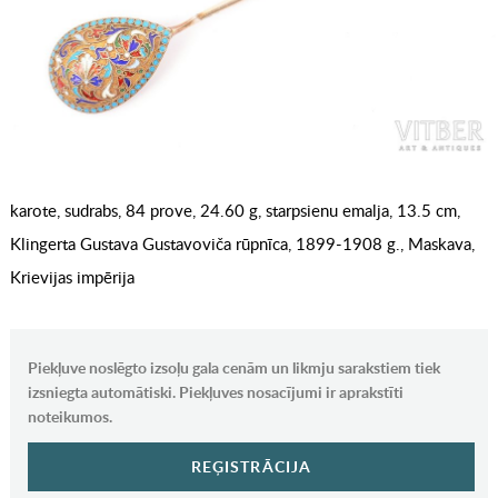
karote, sudrabs, 84 prove, 24.60 g, starpsienu emalja, 13.5 cm,
Klingerta Gustava Gustavoviča rūpnīca, 1899-1908 g., Maskava,
Krievijas impērija
Piekļuve noslēgto izsoļu gala cenām un likmju sarakstiem tiek
izsniegta automātiski. Piekļuves nosacījumi ir aprakstīti
noteikumos.
REĢISTRĀCIJA