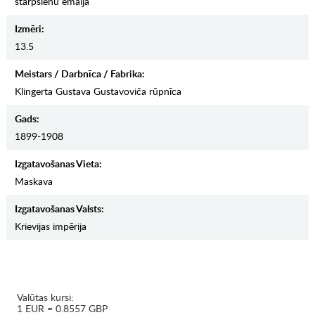
starpsienu emalja
Izmēri:
13.5
Meistars / Darbnīca / Fabrika:
Klingerta Gustava Gustavoviča rūpnīca
Gads:
1899-1908
Izgatavošanas Vieta:
Maskava
Izgatavošanas Valsts:
Krievijas impērija
Valūtas kursi:
1 EUR = 0.8557 GBP