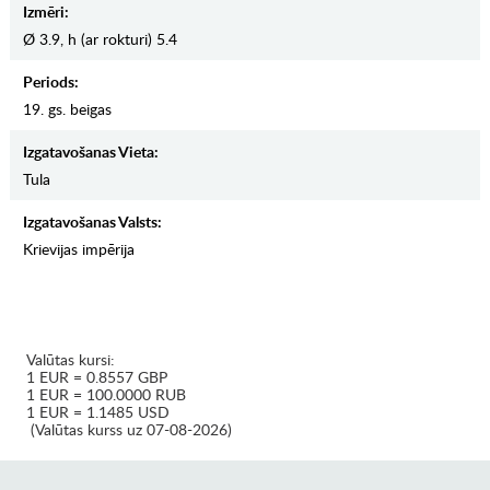
Izmēri:
Ø 3.9, h (ar rokturi) 5.4
Periods:
19. gs. beigas
Izgatavošanas Vieta:
Tula
Izgatavošanas Valsts:
Krievijas impērija
Valūtas kursi:
1 EUR = 0.8557 GBP
1 EUR = 100.0000 RUB
1 EUR = 1.1485 USD
(Valūtas kurss uz 07-08-2026)