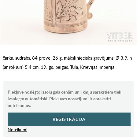
čarka, sudrabs, 84 prove, 26 g, māksliniecisks gravējums, Ø 3.9, h
(ar rokturi) 5.4 cm, 19. gs. beigas, Tula, Krievijas impērija
Piekļuve noslēgto izsoļu gala cenām un likmju sarakstiem tiek
izsniegta automātiski. Piekļuves nosacījumi ir aprakstīti
noteikumos.
REĢISTRĀCIJA
Noteikumi