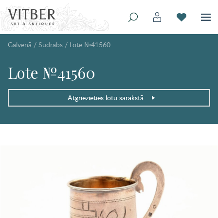
Galvenā
/
Sudrabs
/
Lote №41560
Lote №41560
Atgriezieties lotu sarakstā