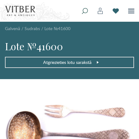
Galvenā
/
Sudrabs
/
Lote №41600
Lote №41600
Atgriezieties lotu sarakstā