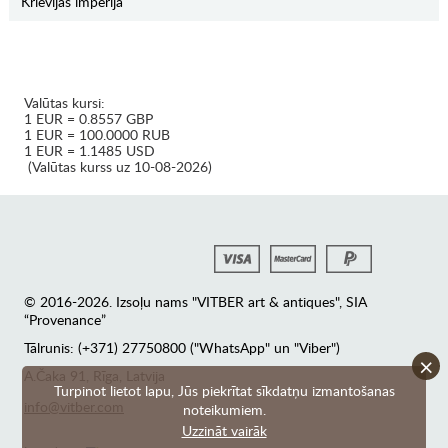
Krievijas impērija
Valūtas kursi:
1 EUR = 0.8557 GBP
1 EUR = 100.0000 RUB
1 EUR = 1.1485 USD
(Valūtas kurss uz 10-08-2026)
© 2016-2026. Izsoļu nams "VITBER art & antiques", SIA
“Provenance”
Tālrunis: (+371) 27750800 ("WhatsApp" un "Viber")
×
А.Čaka 91, Rīga, Latvija
Turpinot lietot lapu, Jūs piekrītat sīkdatņu izmantošanas
info@vitber.com
noteikumiem.
Uzzināt vairāk