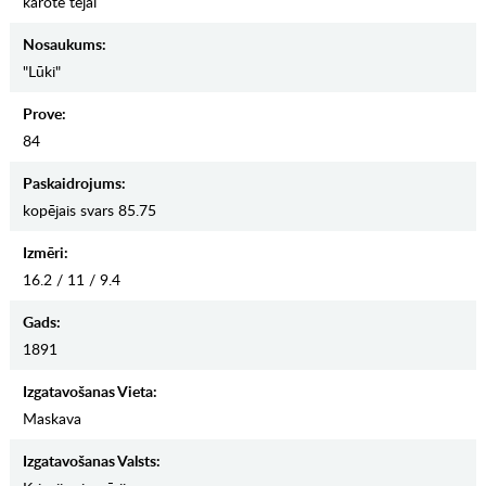
karote tējai
Nosaukums:
"Lūki"
Prove:
84
Paskaidrojums:
kopējais svars 85.75
Izmēri:
16.2 / 11 / 9.4
Gads:
1891
Izgatavošanas Vieta:
Maskava
Izgatavošanas Valsts: