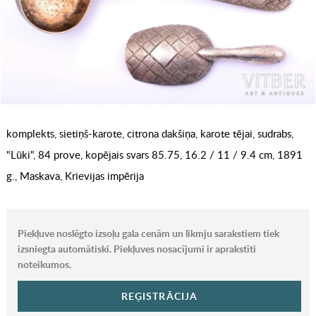
komplekts, sietiņš-karote, citrona dakšiņa, karote tējai, sudrabs,
"Lūki", 84 prove, kopējais svars 85.75, 16.2 / 11 / 9.4 cm, 1891
g., Maskava, Krievijas impērija
Piekļuve noslēgto izsoļu gala cenām un likmju sarakstiem tiek
izsniegta automātiski. Piekļuves nosacījumi ir aprakstīti
noteikumos.
REĢISTRĀCIJA