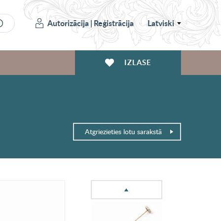
Autorizācija
|
Reģistrācija
Latviski
IZLASE
Atgriezieties lotu sarakstā