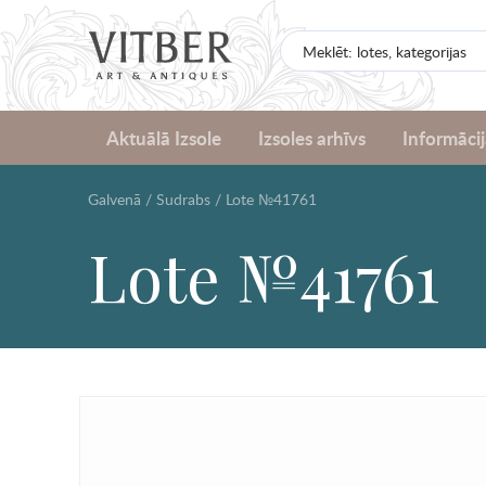
Aktuālā Izsole
Izsoles arhīvs
Informācij
Galvenā
/
Sudrabs
/
Lote №41761
Lote №41761