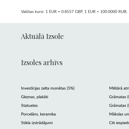
Valūtas kursi:
1 EUR = 0.8557 GBP
,
1 EUR = 100.0000 RUB
,
Aktuālā Izsole
Izsoles arhīvs
Investīcijas zelta monētas (5%)
Militārā atr
Gleznas, plakāti
Grāmatas (
Statuetes
Grāmatas (l
Porcelāns, keramika
Mākslas un
Stikla izstrādājumi
Citi iespied