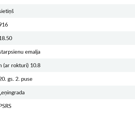
sietiņš
916
18.50
starpsienu emalja
h (ar rokturi) 10.8
20. gs. 2. puse
Ļeņingrada
PSRS