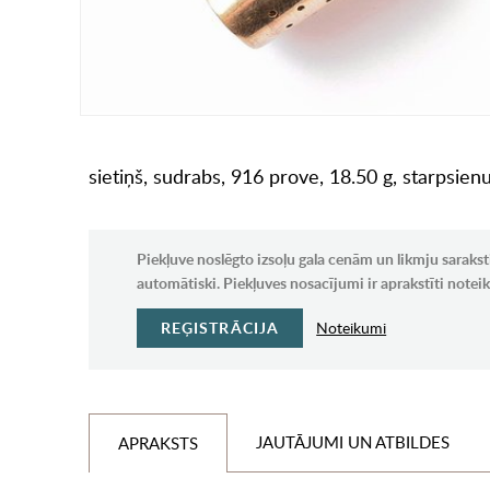
sietiņš, sudrabs, 916 prove, 18.50 g, starpsienu
Piekļuve noslēgto izsoļu gala cenām un likmju sarakst
automātiski. Piekļuves nosacījumi ir aprakstīti note
REĢISTRĀCIJA
Noteikumi
JAUTĀJUMI UN ATBILDES
APRAKSTS