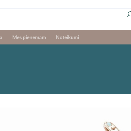
a
Mēs pieņemam
Noteikumi