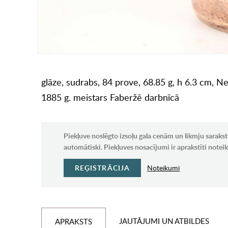
glāze, sudrabs, 84 prove, 68.85 g, h 6.3 cm, N
1885 g. meistars Faberžē darbnīcā
Piekļuve noslēgto izsoļu gala cenām un likmju sarakst
automātiski. Piekļuves nosacījumi ir aprakstīti note
REĢISTRĀCIJA
Noteikumi
JAUTĀJUMI UN ATBILDES
APRAKSTS