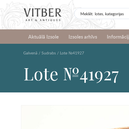
Aktuālā Izsole
Izsoles arhīvs
Informācij
Galvenā
/
Sudrabs
/
Lote №41927
Lote №41927