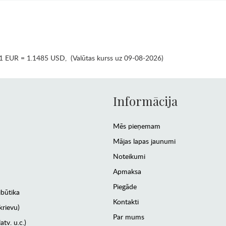
1 EUR = 1.1485 USD
,
(Valūtas kurss uz 09-08-2026)
Informācija
Mēs pieņemam
Mājas lapas jaunumi
Noteikumi
Apmaksa
Piegāde
ibūtika
Kontakti
krievu)
Par mums
atv. u.c.)