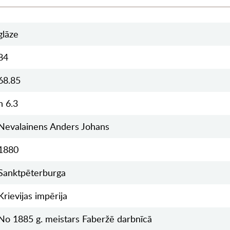
glāze
84
68.85
h 6.3
Nevalainens Anders Johans
1880
Sanktpēterburga
Krievijas impērija
No 1885 g. meistars Faberžē darbnīcā