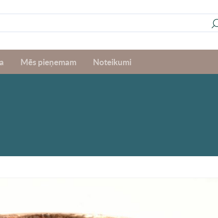
a
Mēs pieņemam
Noteikumi