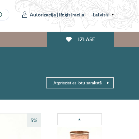
Autorizācija
|
Reģistrācija
Latviski
IZLASE
Atgriezieties lotu sarakstā
5%