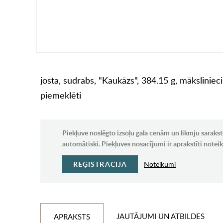
josta, sudrabs, "Kaukāzs", 384.15 g, māksliniec
piemeklēti
Piekļuve noslēgto izsoļu gala cenām un likmju sarakst
automātiski. Piekļuves nosacījumi ir aprakstīti note
REĢISTRĀCIJA
Noteikumi
JAUTĀJUMI UN ATBILDES
APRAKSTS