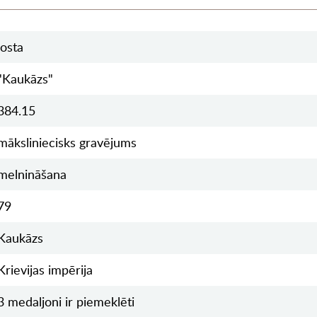
josta
"Kaukāzs"
384.15
māksliniecisks gravējums
melnināšana
79
Kaukāzs
Krievijas impērija
3 medaljoni ir piemeklēti