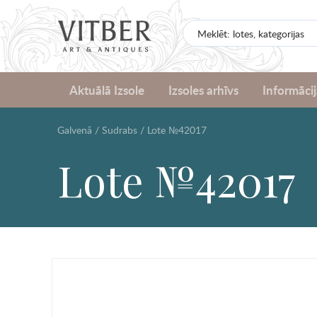
Aktuālā Izsole
Izsoles arhīvs
Informācij
Galvenā
/
Sudrabs
/
Lote №42017
Lote №42017