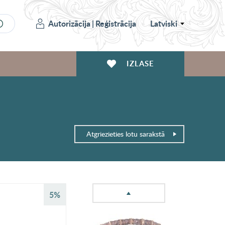
Autorizācija
|
Reģistrācija
Latviski
IZLASE
Atgriezieties lotu sarakstā
5%