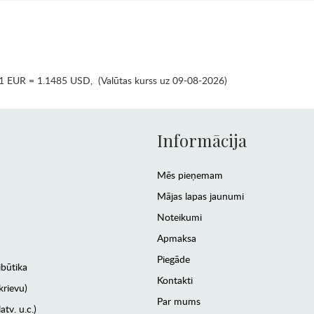
1 EUR = 1.1485 USD
,
(Valūtas kurss uz 09-08-2026)
Informācija
Mēs pieņemam
Mājas lapas jaunumi
Noteikumi
Apmaksa
Piegāde
ibūtika
Kontakti
krievu)
Par mums
atv. u.c.)