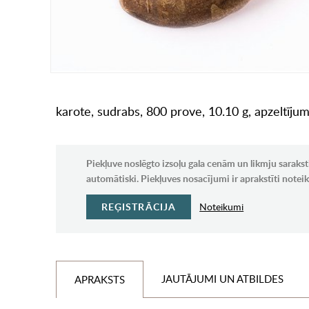
karote, sudrabs, 800 prove, 10.10 g, apzeltījums
Piekļuve noslēgto izsoļu gala cenām un likmju sarakst
automātiski. Piekļuves nosacījumi ir aprakstīti note
REĢISTRĀCIJA
Noteikumi
JAUTĀJUMI UN ATBILDES
APRAKSTS