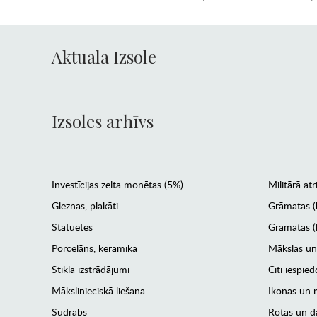
Aktuālā Izsole
Izsoles arhīvs
Investīcijas zelta monētas (5%)
Militārā atr
Gleznas, plakāti
Grāmatas (
Statuetes
Grāmatas (l
Porcelāns, keramika
Mākslas un
Stikla izstrādājumi
Citi iespied
Mākslinieciskā liešana
Ikonas un m
Sudrabs
Rotas un dā