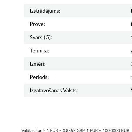
Izstrādājums:
Prove:
Svars (g):
Tehnika:
Izmēri:
Periods:
Izgatavošanas Valsts:
Valūtas kursi:
1 EUR = 0.8557 GBP
,
1 EUR = 100.0000 RUB
,