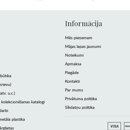
Informācija
Mēs pieņemam
Mājas lapas jaunumi
Noteikumi
Apmaksa
Piegāde
ibūtika
Kontakti
krievu)
Par mums
atv. u.c.)
Privātuma politika
 kolekcionēšanas katalogi
Sīkdatņu politika
darbi
etāla plastika
rglietas