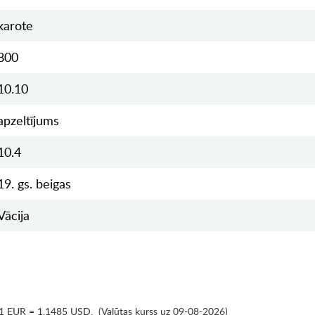
karote
800
10.10
apzeltījums
10.4
19. gs. beigas
Vācija
1 EUR = 1.1485 USD
,
(Valūtas kurss uz 09-08-2026)