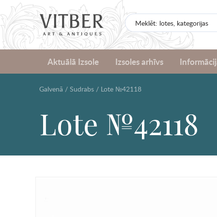
Aktuālā Izsole
Izsoles arhīvs
Informācij
Galvenā
/
Sudrabs
/
Lote №42118
Lote №42118