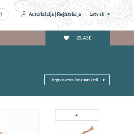
Autorizācija
|
Reģistrācija
Latviski
IZLASE
Atgriezieties lotu sarakstā