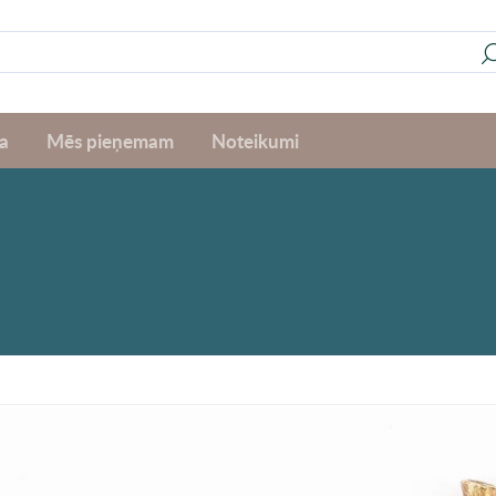
a
Mēs pieņemam
Noteikumi