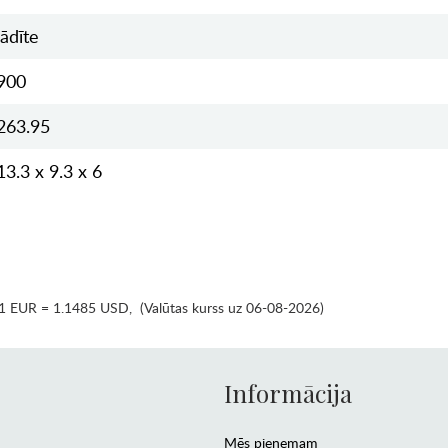
lādīte
900
263.95
13.3 x 9.3 x 6
1 EUR = 1.1485 USD
,
(Valūtas kurss uz 06-08-2026)
Informācija
Mēs pieņemam