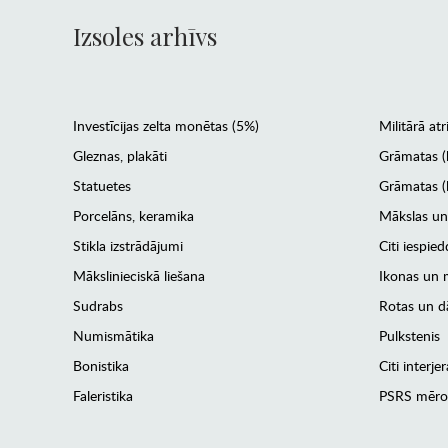
Izsoles arhīvs
Investīcijas zelta monētas (5%)
Militārā atr
Gleznas, plakāti
Grāmatas (
Statuetes
Grāmatas (l
Porcelāns, keramika
Mākslas un
Stikla izstrādājumi
Citi iespied
Mākslinieciskā liešana
Ikonas un m
Sudrabs
Rotas un dā
Numismātika
Pulkstenis
Bonistika
Citi interj
Faleristika
PSRS mēro