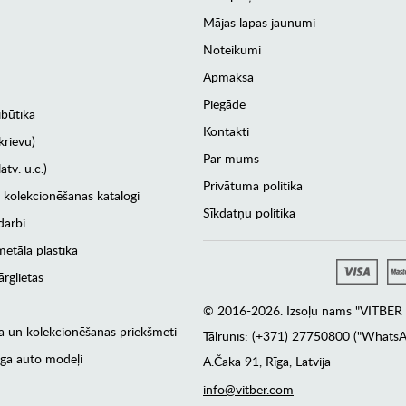
Mājas lapas jaunumi
Noteikumi
Apmaksa
Piegāde
ibūtika
Kontakti
krievu)
Par mums
atv. u.c.)
Privātuma politika
 kolekcionēšanas katalogi
Sīkdatņu politika
darbi
etāla plastika
rglietas
© 2016-2026. Izsoļu nams "VITBER a
era un kolekcionēšanas priekšmeti
Tālrunis: (+371) 27750800 ("WhatsA
ga auto modeļi
А.Čaka 91, Rīga, Latvija
info@vitber.com