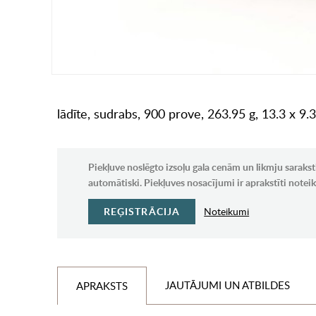
lādīte, sudrabs, 900 prove, 263.95 g, 13.3 x 9.
Piekļuve noslēgto izsoļu gala cenām un likmju sarakst
automātiski. Piekļuves nosacījumi ir aprakstīti note
REĢISTRĀCIJA
Noteikumi
JAUTĀJUMI UN ATBILDES
APRAKSTS