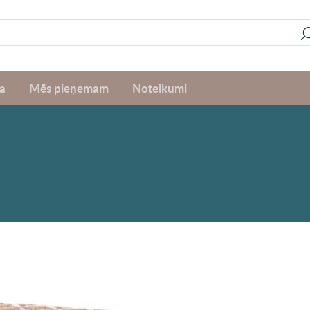
a
Mēs pieņemam
Noteikumi