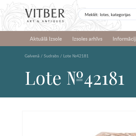
Aktuālā Izsole
Izsoles arhīvs
Informācij
Galvenā
/
Sudrabs
/
Lote №42181
Lote №42181