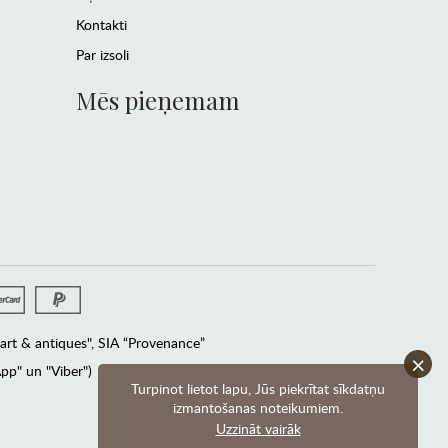
Kontakti
Par izsoli
Mēs pieņemam
rt & antiques", SIA “Provenance”
×
pp" un "Viber")
Turpinot lietot lapu, Jūs piekrītat sīkdatņu
izmantošanas noteikumiem.
Uzzināt vairāk