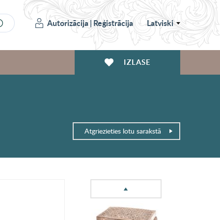
Autorizācija
|
Reģistrācija
Latviski
IZLASE
Atgriezieties lotu sarakstā