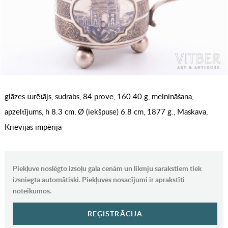
glāzes turētājs, sudrabs, 84 prove, 160.40 g, melnināšana,
apzeltījums, h 8.3 cm, Ø (iekšpuse) 6.8 cm, 1877 g., Maskava,
Krievijas impērija
Piekļuve noslēgto izsoļu gala cenām un likmju sarakstiem tiek
izsniegta automātiski. Piekļuves nosacījumi ir aprakstīti
noteikumos.
REĢISTRĀCIJA