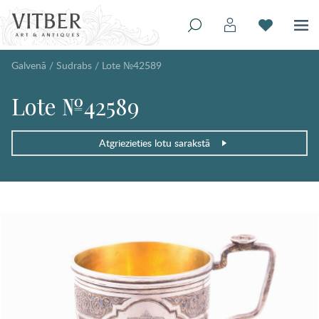
Galvenā
/
Sudrabs
/
Lote №42589
Lote №42589
Atgriezieties lotu sarakstā