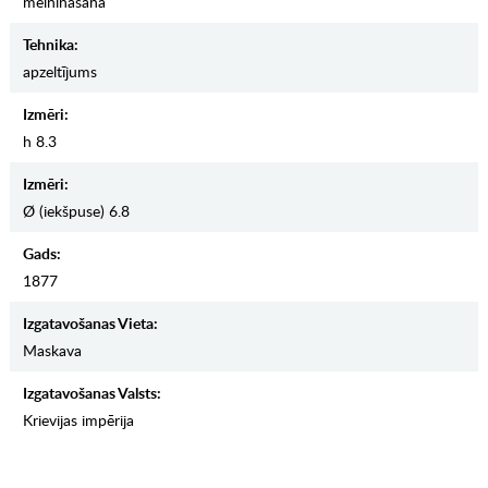
melnināšana
Tehnika:
apzeltījums
Izmēri:
h 8.3
Izmēri:
Ø (iekšpuse) 6.8
Gads:
1877
Izgatavošanas Vieta:
Maskava
Izgatavošanas Valsts:
Krievijas impērija