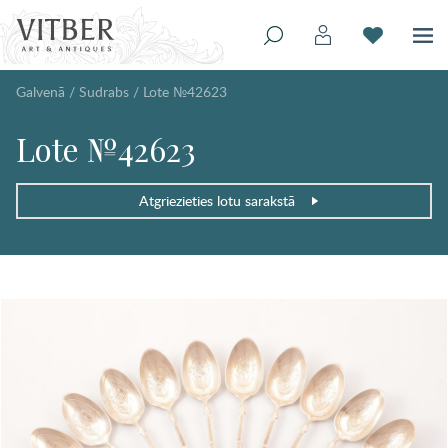
Galvenā
/
Sudrabs
/
Lote №42623
Lote №42623
Atgriezieties lotu sarakstā