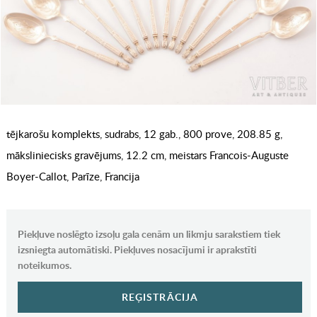
tējkarošu komplekts, sudrabs, 12 gab., 800 prove, 208.85 g,
māksliniecisks gravējums, 12.2 cm, meistars Francois-Auguste
Boyer-Callot, Parīze, Francija
Piekļuve noslēgto izsoļu gala cenām un likmju sarakstiem tiek
izsniegta automātiski. Piekļuves nosacījumi ir aprakstīti
noteikumos.
REĢISTRĀCIJA