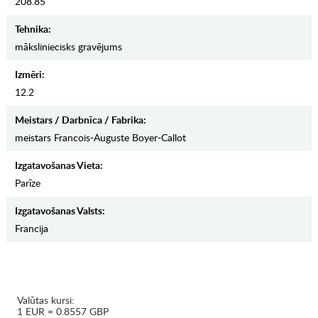
208.85
Tehnika:
māksliniecisks gravējums
Izmēri:
12.2
Meistars / Darbnīca / Fabrika:
meistars Francois-Auguste Boyer-Callot
Izgatavošanas Vieta:
Parīze
Izgatavošanas Valsts:
Francija
Valūtas kursi:
1 EUR = 0.8557 GBP