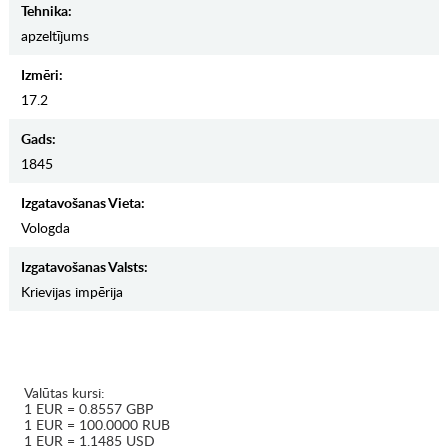
Tehnika:
apzeltījums
Izmēri:
17.2
Gads:
1845
Izgatavošanas Vieta:
Vologda
Izgatavošanas Valsts:
Krievijas impērija
Valūtas kursi:
1 EUR = 0.8557 GBP
1 EUR = 100.0000 RUB
1 EUR = 1.1485 USD