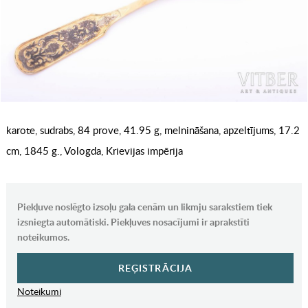
karote, sudrabs, 84 prove, 41.95 g, melnināšana, apzeltījums, 17.2
cm, 1845 g., Vologda, Krievijas impērija
Piekļuve noslēgto izsoļu gala cenām un likmju sarakstiem tiek
izsniegta automātiski. Piekļuves nosacījumi ir aprakstīti
noteikumos.
REĢISTRĀCIJA
Noteikumi