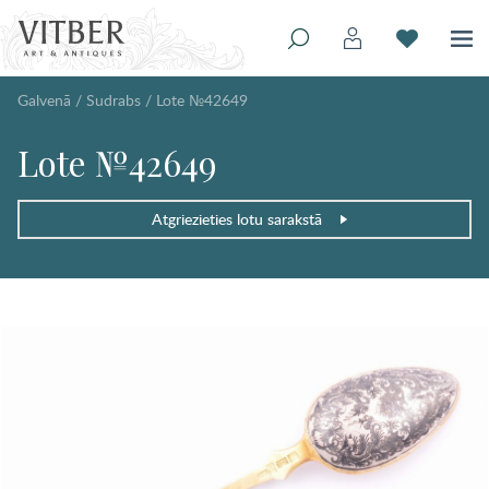
Galvenā
/
Sudrabs
/
Lote №42649
Lote №42649
Atgriezieties lotu sarakstā