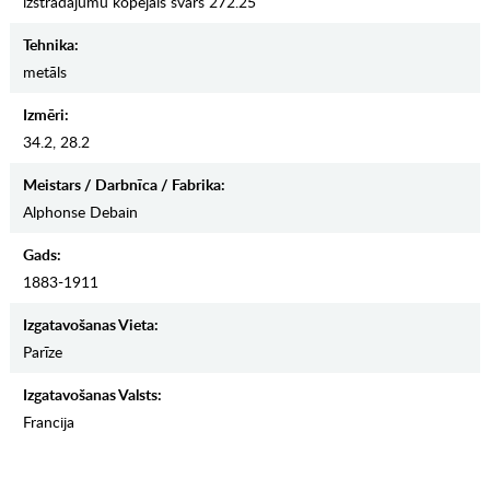
izstrādājumu kopējais svars 272.25
Tehnika:
metāls
Izmēri:
34.2, 28.2
Meistars / Darbnīca / Fabrika:
Alphonse Debain
Gads:
1883-1911
Izgatavošanas Vieta:
Parīze
Izgatavošanas Valsts:
Francija