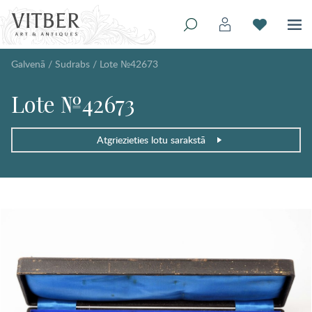
Galvenā
/
Sudrabs
/
Lote №42673
Lote №42673
Atgriezieties lotu sarakstā