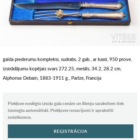
galda piederumu komplekts, sudrabs, 2 gab., ar kasti, 950 prove,
izstrādājumu kopējais svars 272.25, metāls, 34.2, 28.2 cm,
Alphonse Debain, 1883-1911 g., Parīze, Francija
Piekļuve noslēgto izsoļu gala cenām un likmju sarakstiem tiek
izsniegta automātiski. Piekļuves nosacījumi ir aprakstīti
noteikumos.
REĢISTRĀCIJA