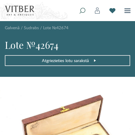
Galvenā
/
Sudrabs
/
Lote №42674
Lote №42674
Atgriezieties lotu sarakstā