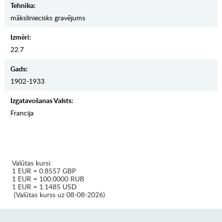
Tehnika:
māksliniecisks gravējums
Izmēri:
22.7
Gads:
1902-1933
Izgatavošanas Valsts:
Francija
Valūtas kursi:
1 EUR = 0.8557 GBP
1 EUR = 100.0000 RUB
1 EUR = 1.1485 USD
(Valūtas kurss uz 08-08-2026)