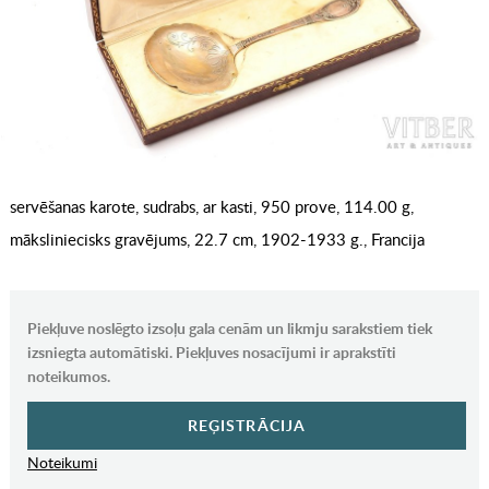
servēšanas karote, sudrabs, ar kasti, 950 prove, 114.00 g,
māksliniecisks gravējums, 22.7 cm, 1902-1933 g., Francija
Piekļuve noslēgto izsoļu gala cenām un likmju sarakstiem tiek
izsniegta automātiski. Piekļuves nosacījumi ir aprakstīti
noteikumos.
REĢISTRĀCIJA
Noteikumi