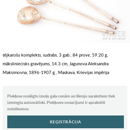
tējkarošu komplekts, sudrabs, 3 gab., 84 prove, 59.20 g,
māksliniecisks gravējums, 14.3 cm, Jagunova Aleksandra
Maksimovna, 1896-1907 g., Maskava, Krievijas impērija
Piekļuve noslēgto izsoļu gala cenām un likmju sarakstiem tiek
izsniegta automātiski. Piekļuves nosacījumi ir aprakstīti
noteikumos.
REĢISTRĀCIJA