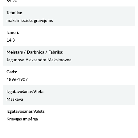
59.20
Tehnika:
māksliniecisks gravējums
Izmēri:
14.3
Meistars / Darbnīca / Fabrika:
Jagunova Aleksandra Maksimovna
Gads:
1896-1907
Izgatavošanas Vieta:
Maskava
Izgatavošanas Valsts:
Krievijas impērija