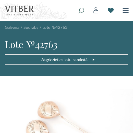
Galvenā
/
Sudrabs
/
Lote №42763
Lote №42763
Atgriezieties lotu sarakstā