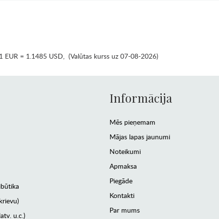
1 EUR = 1.1485 USD
,
(Valūtas kurss uz 07-08-2026)
Informācija
Mēs pieņemam
Mājas lapas jaunumi
Noteikumi
Apmaksa
Piegāde
ibūtika
Kontakti
krievu)
Par mums
atv. u.c.)