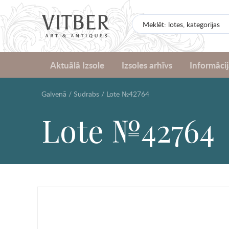
Aktuālā Izsole
Izsoles arhīvs
Informācij
Galvenā
/
Sudrabs
/
Lote №42764
Lote №42764