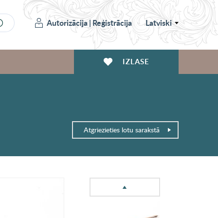
Autorizācija
|
Reģistrācija
Latviski
IZLASE
Atgriezieties lotu sarakstā