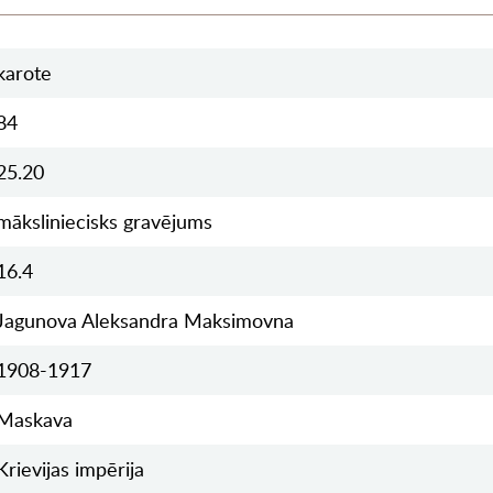
karote
84
25.20
māksliniecisks gravējums
16.4
Jagunova Aleksandra Maksimovna
1908-1917
Maskava
Krievijas impērija