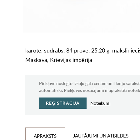
karote, sudrabs, 84 prove, 25.20 g, mākslinie
Maskava, Krievijas impērija
Piekļuve noslēgto izsoļu gala cenām un likmju sarakst
automātiski. Piekļuves nosacījumi ir aprakstīti note
REĢISTRĀCIJA
Noteikumi
JAUTĀJUMI UN ATBILDES
APRAKSTS