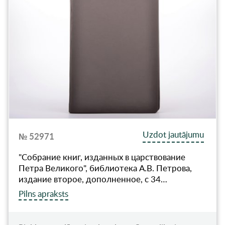
Uzdot jautājumu
№ 52971
"Собрание книг, изданных в царствование
Петра Великого", библиотека А.В. Петрова,
издание второе, дополненное, с 34…
Pilns apraksts