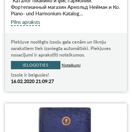
"Каталог пианино и фис-гармоний.
Фортепианный магазин Арнольд Нейман и Ко.
Piano- und Harmonium-Katalog…
Pilns apraksts
Piekļuve noslēgto izsoļu gala cenām un likmju
sarakstiem tiek izsniegta automātiski. Piekļuves
nosacījumi ir aprakstīti noteikumos.
IELOGOTIES
Noteikumi
Izsole ir beigusies!
16.02.2020 21:09:27