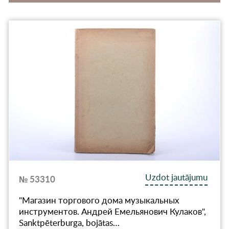
Uzdot jautājumu
№ 53310
"Магазин торгового дома музыкальных
инструментов. Андрей Емельянович Кулаков",
Sanktpēterburga, bojātas…