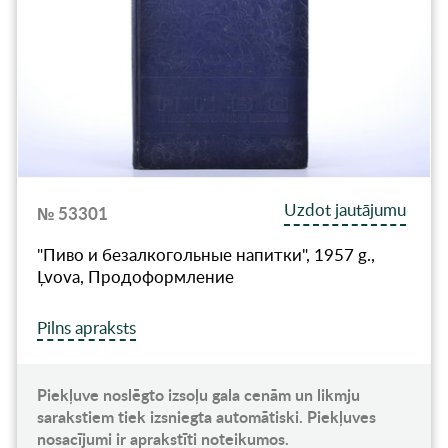
Uzdot jautājumu
№ 53301
"Пиво и безалкогольные напитки", 1957 g.,
Ļvova, Продоформление
Pilns apraksts
Piekļuve noslēgto izsoļu gala cenām un likmju
sarakstiem tiek izsniegta automātiski. Piekļuves
nosacījumi ir aprakstīti noteikumos.