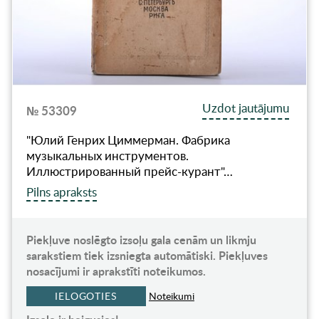
Uzdot jautājumu
№ 53309
"Юлий Генрих Циммерман. Фабрика
музыкальных инструментов.
Иллюстрированный прейс-курант"…
Pilns apraksts
Piekļuve noslēgto izsoļu gala cenām un likmju
sarakstiem tiek izsniegta automātiski. Piekļuves
nosacījumi ir aprakstīti noteikumos.
IELOGOTIES
Noteikumi