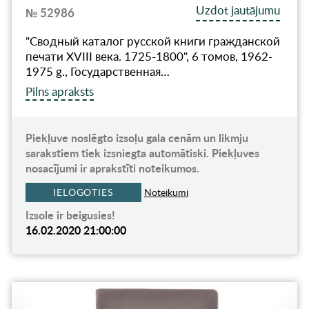
Uzdot jautājumu
№ 52986
"Сводный каталог русской книги гражданской
печати XVIII века. 1725-1800", 6 томов, 1962-
1975 g., Государственная…
Pilns apraksts
Piekļuve noslēgto izsoļu gala cenām un likmju
sarakstiem tiek izsniegta automātiski. Piekļuves
nosacījumi ir aprakstīti noteikumos.
IELOGOTIES
Noteikumi
Izsole ir beigusies!
16.02.2020 21:00:00