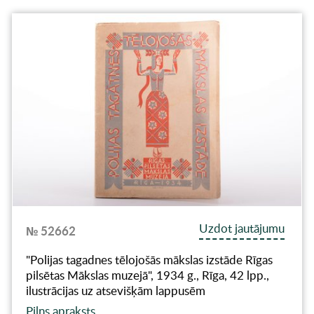
Uzdot jautājumu
№ 52662
"Polijas tagadnes tēlojošās mākslas izstāde Rīgas
pilsētas Mākslas muzejā", 1934 g., Rīga, 42 lpp.,
ilustrācijas uz atsevišķām lappusēm
Pilns apraksts