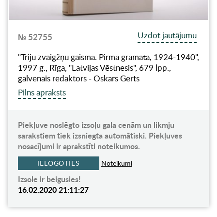
Uzdot jautājumu
№ 52755
"Triju zvaigžņu gaismā. Pirmā grāmata, 1924-1940",
1997 g., Rīga, "Latvijas Vēstnesis", 679 lpp.,
galvenais redaktors - Oskars Gerts
Pilns apraksts
Piekļuve noslēgto izsoļu gala cenām un likmju
sarakstiem tiek izsniegta automātiski. Piekļuves
nosacījumi ir aprakstīti noteikumos.
IELOGOTIES
Noteikumi
Izsole ir beigusies!
16.02.2020 21:11:27