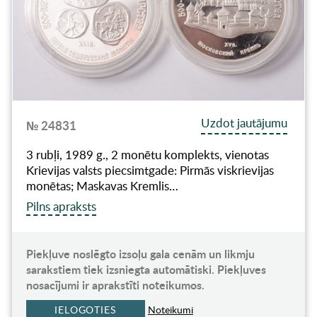
Uzdot jautājumu
№ 24831
3 rubļi, 1989 g., 2 monētu komplekts, vienotas
Krievijas valsts piecsimtgade: Pirmās viskrievijas
monētas; Maskavas Kremlis…
Pilns apraksts
Piekļuve noslēgto izsoļu gala cenām un likmju
sarakstiem tiek izsniegta automātiski. Piekļuves
nosacījumi ir aprakstīti noteikumos.
IELOGOTIES
Noteikumi