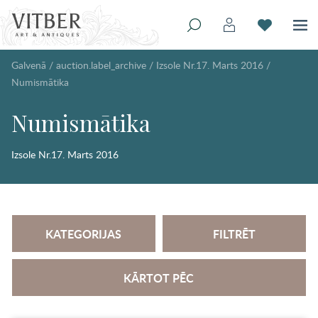
Galvenā
/
auction.label_archive
/
Izsole Nr.17. Marts 2016
/
Numismātika
Numismātika
Izsole Nr.17. Marts 2016
KATEGORIJAS
FILTRĒT
KĀRTOT PĒC