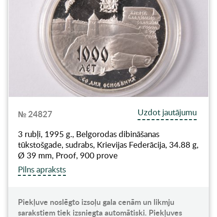
Uzdot jautājumu
№ 24827
3 rubļi, 1995 g., Belgorodas dibināšanas
tūkstošgade, sudrabs, Krievijas Federācija, 34.88 g,
Ø 39 mm, Proof, 900 prove
Pilns apraksts
Piekļuve noslēgto izsoļu gala cenām un likmju
sarakstiem tiek izsniegta automātiski. Piekļuves