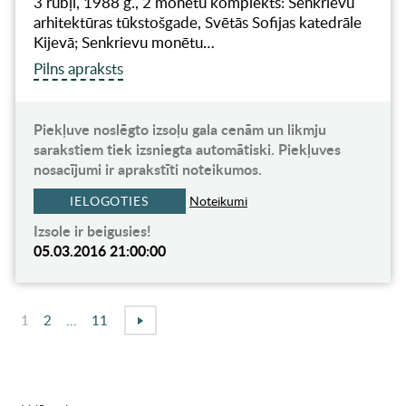
3 rubļi, 1988 g., 2 monētu komplekts: Senkrievu
arhitektūras tūkstošgade, Svētās Sofijas katedrāle
Kijevā; Senkrievu monētu…
Pilns apraksts
Piekļuve noslēgto izsoļu gala cenām un likmju
sarakstiem tiek izsniegta automātiski. Piekļuves
nosacījumi ir aprakstīti noteikumos.
IELOGOTIES
Noteikumi
Izsole ir beigusies!
05.03.2016 21:00:00
1
2
...
11