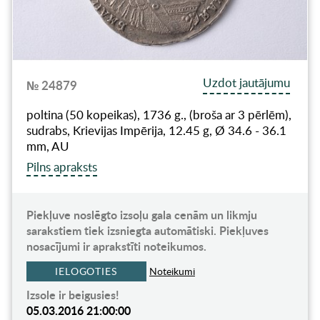
Uzdot jautājumu
№ 24879
poltina (50 kopeikas), 1736 g., (broša ar 3 pērlēm),
sudrabs, Krievijas Impērija, 12.45 g, Ø 34.6 - 36.1
mm, AU
Pilns apraksts
Piekļuve noslēgto izsoļu gala cenām un likmju
sarakstiem tiek izsniegta automātiski. Piekļuves
nosacījumi ir aprakstīti noteikumos.
IELOGOTIES
Noteikumi
Izsole ir beigusies!
05.03.2016 21:00:00