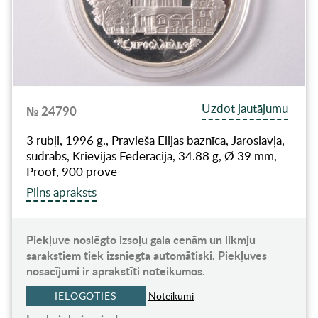
Uzdot jautājumu
№ 24790
3 rubļi, 1996 g., Pravieša Elijas baznīca, Jaroslavļa,
sudrabs, Krievijas Federācija, 34.88 g, Ø 39 mm,
Proof, 900 prove
Pilns apraksts
Piekļuve noslēgto izsoļu gala cenām un likmju
sarakstiem tiek izsniegta automātiski. Piekļuves
nosacījumi ir aprakstīti noteikumos.
IELOGOTIES
Noteikumi