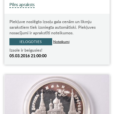
Pilns apraksts
Piekļuve noslēgto izsoļu gala cenām un likmju
sarakstiem tiek izsniegta automātiski. Piekļuves
nosacījumi ir aprakstīti noteikumos.
IELOGOTIES
Noteikumi
Izsole ir beigusies!
05.03.2016 21:00:00