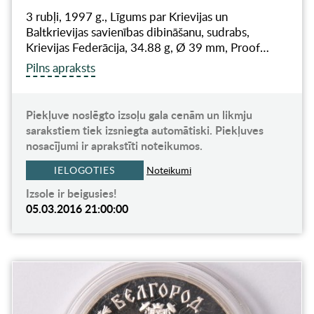
3 rubļi, 1997 g., Līgums par Krievijas un
Baltkrievijas savienības dibināšanu, sudrabs,
Krievijas Federācija, 34.88 g, Ø 39 mm, Proof…
Pilns apraksts
Piekļuve noslēgto izsoļu gala cenām un likmju
sarakstiem tiek izsniegta automātiski. Piekļuves
nosacījumi ir aprakstīti noteikumos.
IELOGOTIES
Noteikumi
Izsole ir beigusies!
05.03.2016 21:00:00