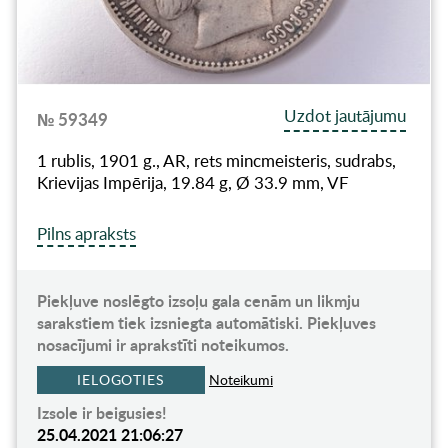
Uzdot jautājumu
№ 59349
1 rublis, 1901 g., AR, rets mincmeisteris, sudrabs,
Krievijas Impērija, 19.84 g, Ø 33.9 mm, VF
Pilns apraksts
Piekļuve noslēgto izsoļu gala cenām un likmju
sarakstiem tiek izsniegta automātiski. Piekļuves
nosacījumi ir aprakstīti noteikumos.
IELOGOTIES
Noteikumi
Izsole ir beigusies!
25.04.2021 21:06:27