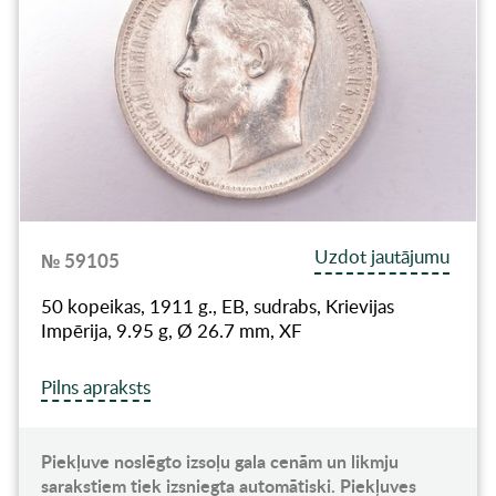
Uzdot jautājumu
№ 59105
50 kopeikas, 1911 g., EB, sudrabs, Krievijas
Impērija, 9.95 g, Ø 26.7 mm, XF
Pilns apraksts
Piekļuve noslēgto izsoļu gala cenām un likmju
sarakstiem tiek izsniegta automātiski. Piekļuves