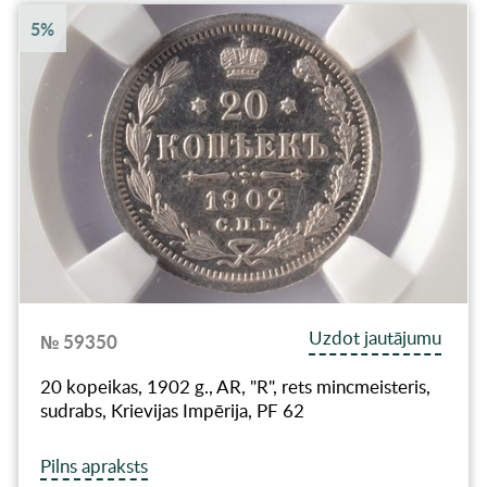
5%
Uzdot jautājumu
№ 59350
20 kopeikas, 1902 g., AR, "R", rets mincmeisteris,
sudrabs, Krievijas Impērija, PF 62
Pilns apraksts