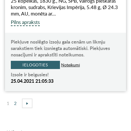
25 kopeikas, 1830 g., NG, SPB, vairogs pieskaras
kronim, sudrabs, Krievijas Impērija, 5.48 g, Ø 24.3
mm, AU, monēta ar…
Pilns apraksts
Piekļuve noslēgto izsoļu gala cenām un likmju
sarakstiem tiek izsniegta automātiski. Piekļuves
nosacījumi ir aprakstīti noteikumos.
IELOGOTIES
Noteikumi
Izsole ir beigusies!
25.04.2021 21:05:33
1
2