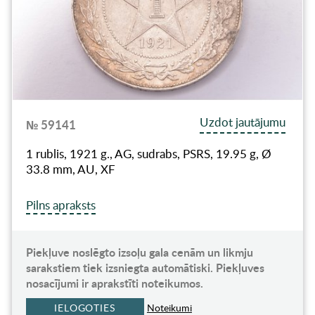
Uzdot jautājumu
№ 59141
1 rublis, 1921 g., AG, sudrabs, PSRS, 19.95 g, Ø
33.8 mm, AU, XF
Pilns apraksts
Piekļuve noslēgto izsoļu gala cenām un likmju
sarakstiem tiek izsniegta automātiski. Piekļuves
nosacījumi ir aprakstīti noteikumos.
IELOGOTIES
Noteikumi