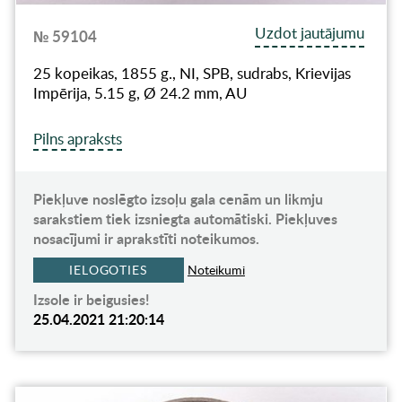
Uzdot jautājumu
№ 59104
25 kopeikas, 1855 g., NI, SPB, sudrabs, Krievijas
Impērija, 5.15 g, Ø 24.2 mm, AU
Pilns apraksts
Piekļuve noslēgto izsoļu gala cenām un likmju
sarakstiem tiek izsniegta automātiski. Piekļuves
nosacījumi ir aprakstīti noteikumos.
IELOGOTIES
Noteikumi
Izsole ir beigusies!
25.04.2021 21:20:14