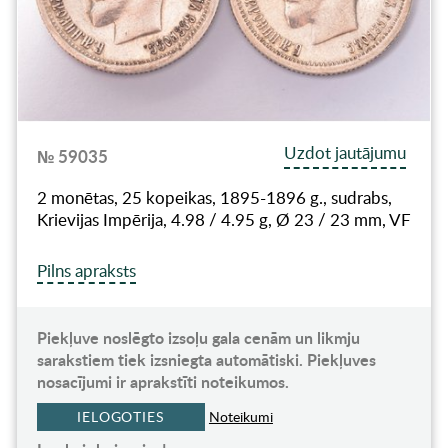
Uzdot jautājumu
№ 59035
2 monētas, 25 kopeikas, 1895-1896 g., sudrabs,
Krievijas Impērija, 4.98 / 4.95 g, Ø 23 / 23 mm, VF
Pilns apraksts
Piekļuve noslēgto izsoļu gala cenām un likmju
sarakstiem tiek izsniegta automātiski. Piekļuves
nosacījumi ir aprakstīti noteikumos.
IELOGOTIES
Noteikumi