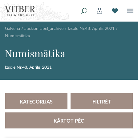
Galvenā
/
auction.label_archive
/
Izsole Nr.48. Aprīlis 2021
/
Numismātika
Numismātika
Izsole Nr.48. Aprīlis 2021
KATEGORIJAS
FILTRĒT
KĀRTOT PĒC