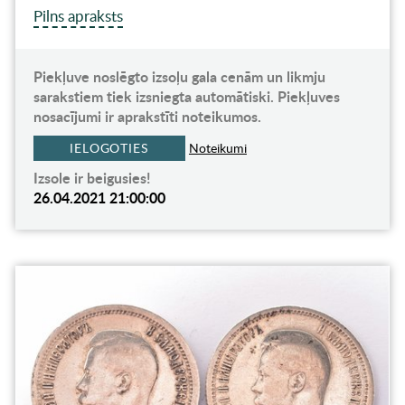
Pilns apraksts
Piekļuve noslēgto izsoļu gala cenām un likmju
sarakstiem tiek izsniegta automātiski. Piekļuves
nosacījumi ir aprakstīti noteikumos.
IELOGOTIES
Noteikumi
Izsole ir beigusies!
26.04.2021 21:00:00