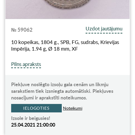
Uzdot jautājumu
№ 59062
10 kopeikas, 1804 g., SPB, FG, sudrabs, Krievijas
Impērija, 1.94 g, Ø 18 mm, XF
Pilns apraksts
Piekļuve noslēgto izsoļu gala cenām un likmju
sarakstiem tiek izsniegta automātiski. Piekļuves
nosacījumi ir aprakstīti noteikumos.
IELOGOTIES
Noteikumi
Izsole ir beigusies!
25.04.2021 21:00:00