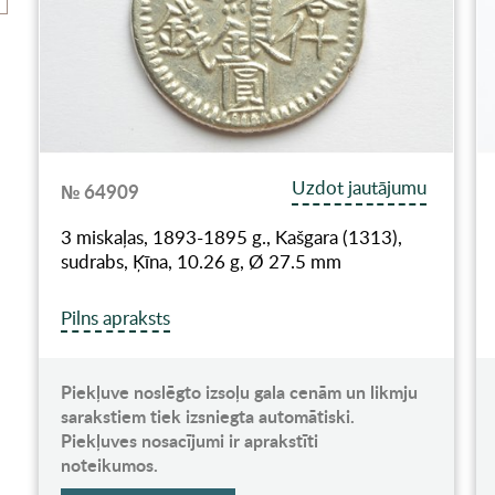
Uzdot jautājumu
№ 64909
3 miskaļas, 1893-1895 g., Kašgara (1313),
sudrabs, Ķīna, 10.26 g, Ø 27.5 mm
Pilns apraksts
Piekļuve noslēgto izsoļu gala cenām un likmju
sarakstiem tiek izsniegta automātiski.
Piekļuves nosacījumi ir aprakstīti
noteikumos.