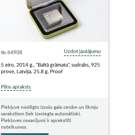
Uzdot jautājumu
№ 64908
5 eiro, 2014 g., "Baltā grāmata", sudrabs, 925
prove, Latvija, 25.8 g, Proof
Pilns apraksts
Piekļuve noslēgto izsoļu gala cenām un likmju
sarakstiem tiek izsniegta automātiski.
Piekļuves nosacījumi ir aprakstīti
noteikumos.