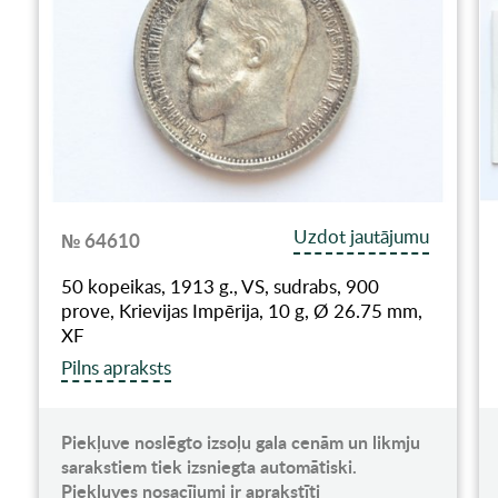
Uzdot jautājumu
№ 64610
50 kopeikas, 1913 g., VS, sudrabs, 900
prove, Krievijas Impērija, 10 g, Ø 26.75 mm,
XF
Pilns apraksts
Piekļuve noslēgto izsoļu gala cenām un likmju
sarakstiem tiek izsniegta automātiski.
Piekļuves nosacījumi ir aprakstīti