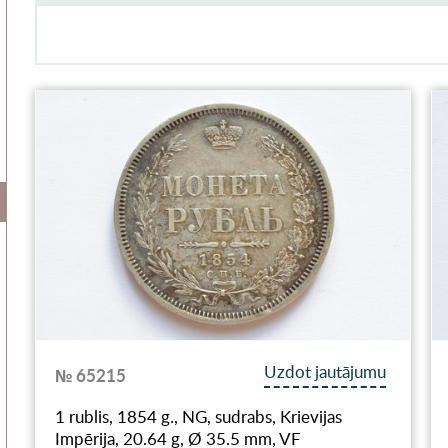
Uzdot jautājumu
№ 65215
1 rublis, 1854 g., NG, sudrabs, Krievijas
Impērija, 20.64 g, Ø 35.5 mm, VF