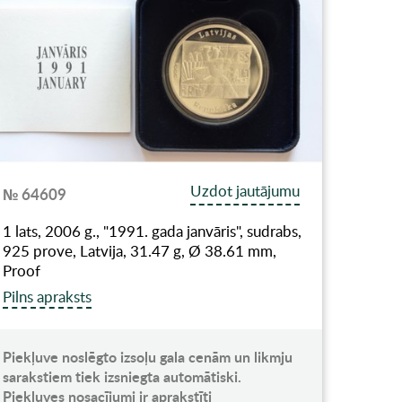
Uzdot jautājumu
№ 64609
1 lats, 2006 g., "1991. gada janvāris", sudrabs,
925 prove, Latvija, 31.47 g, Ø 38.61 mm,
Proof
Pilns apraksts
Piekļuve noslēgto izsoļu gala cenām un likmju
sarakstiem tiek izsniegta automātiski.
Piekļuves nosacījumi ir aprakstīti