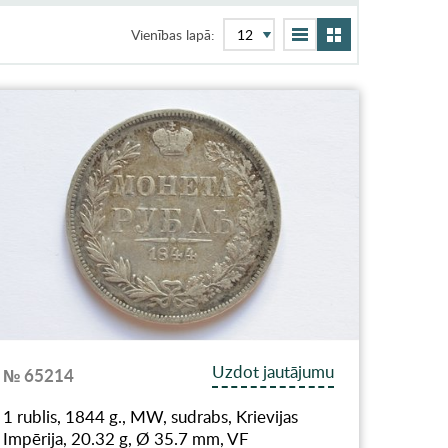
Vienības lapā:
Uzdot jautājumu
№ 65214
1 rublis, 1844 g., MW, sudrabs, Krievijas
Impērija, 20.32 g, Ø 35.7 mm, VF