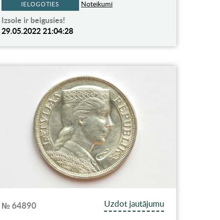
Noteikumi
IELOGOTIES
Izsole ir beigusies!
29.05.2022 21:04:28
Uzdot jautājumu
№ 64890