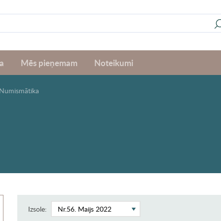
a
Mēs pieņemam
Noteikumi
Numismātika
Izsole: