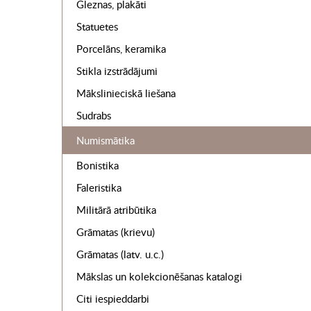
Gleznas, plakāti
Statuetes
Porcelāns, keramika
Stikla izstrādājumi
Mākslinieciskā liešana
Sudrabs
Numismātika
Bonistika
Faleristika
Militārā atribūtika
Grāmatas (krievu)
Grāmatas (latv. u.c.)
Mākslas un kolekcionēšanas katalogi
Citi iespieddarbi