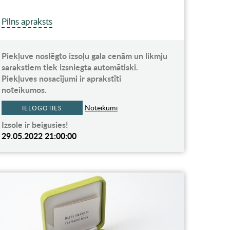
Pilns apraksts
Piekļuve noslēgto izsoļu gala cenām un likmju
sarakstiem tiek izsniegta automātiski.
Piekļuves nosacījumi ir aprakstīti
noteikumos.
Noteikumi
IELOGOTIES
Izsole ir beigusies!
29.05.2022 21:00:00