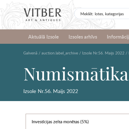
Aktuālā Izsole
Izsoles arhīvs
Informācij
Galvenā
/
auction.label_archive
/
Izsole Nr.56. Maijs 2022
/
Numismātika
Izsole Nr.56. Maijs 2022
Investīcijas zelta monētas (5%)