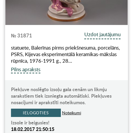
Uzdot jautājumu
№ 31871
statuete, Balerīnas pirms priekšnesuma, porcelāns,
PSRS, Kijevas eksperimentālā keramikas-mākslas
rūpnīca, 1976-1991 g., 28…
Pilns apraksts
Piekļuve noslēgto izsoļu gala cenām un likmju
sarakstiem tiek izsniegta automātiski. Piekļuves
nosacījumi ir aprakstīti noteikumos.
IELOGOTIES
Noteikumi
Izsole ir beigusies!
18.02.2017 21:50:15