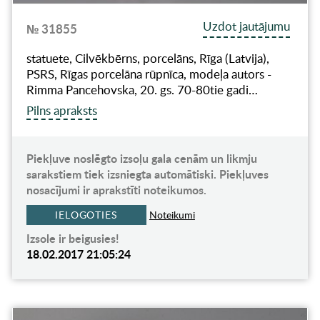
Uzdot jautājumu
№ 31855
statuete, Cilvēkbērns, porcelāns, Rīga (Latvija),
PSRS, Rīgas porcelāna rūpnīca, modeļa autors -
Rimma Pancehovska, 20. gs. 70-80tie gadi…
Pilns apraksts
Piekļuve noslēgto izsoļu gala cenām un likmju
sarakstiem tiek izsniegta automātiski. Piekļuves
nosacījumi ir aprakstīti noteikumos.
IELOGOTIES
Noteikumi
Izsole ir beigusies!
18.02.2017 21:05:24