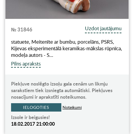
Uzdot jautājumu
№ 31846
statuete, Meitenīte ar bumbu, porcelāns, PSRS,
Kijevas eksperimentālā keramikas-mākslas rūpnīca,
modeļa autors - S…
Pilns apraksts
Piekļuve noslēgto izsoļu gala cenām un likmju
sarakstiem tiek izsniegta automātiski. Piekļuves
nosacījumi ir aprakstīti noteikumos.
IELOGOTIES
Noteikumi
Izsole ir beigusies!
18.02.2017 21:00:00