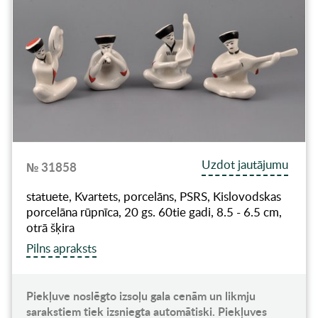
Uzdot jautājumu
№ 31858
statuete, Kvartets, porcelāns, PSRS, Kislovodskas
porcelāna rūpnīca, 20 gs. 60tie gadi, 8.5 - 6.5 cm,
otrā šķira
Pilns apraksts
Piekļuve noslēgto izsoļu gala cenām un likmju
sarakstiem tiek izsniegta automātiski. Piekļuves