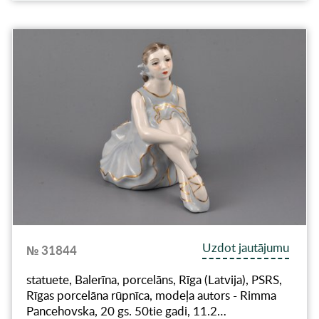
Uzdot jautājumu
№ 31844
statuete, Balerīna, porcelāns, Rīga (Latvija), PSRS,
Rīgas porcelāna rūpnīca, modeļa autors - Rimma
Pancehovska, 20 gs. 50tie gadi, 11.2…