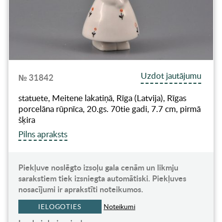
Uzdot jautājumu
№ 31842
statuete, Meitene lakatiņā, Rīga (Latvija), Rīgas
porcelāna rūpnīca, 20.gs. 70tie gadi, 7.7 cm, pirmā
šķira
Pilns apraksts
Piekļuve noslēgto izsoļu gala cenām un likmju
sarakstiem tiek izsniegta automātiski. Piekļuves
nosacījumi ir aprakstīti noteikumos.
IELOGOTIES
Noteikumi