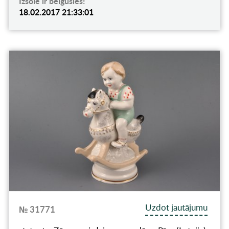
Izsole ir beigusies!
18.02.2017 21:33:01
Uzdot jautājumu
№ 31771