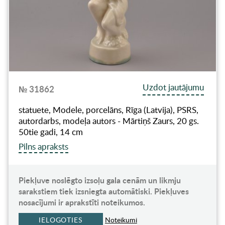
Uzdot jautājumu
№ 31862
statuete, Modele, porcelāns, Rīga (Latvija), PSRS,
autordarbs, modeļa autors - Mārtiņš Zaurs, 20 gs.
50tie gadi, 14 cm
Pilns apraksts
Piekļuve noslēgto izsoļu gala cenām un likmju
sarakstiem tiek izsniegta automātiski. Piekļuves
nosacījumi ir aprakstīti noteikumos.
IELOGOTIES
Noteikumi