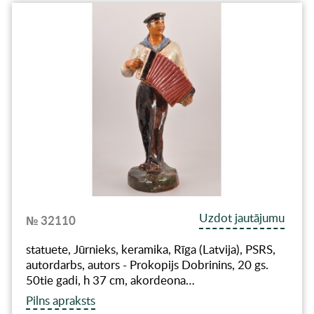
Uzdot jautājumu
№ 32110
statuete, Jūrnieks, keramika, Rīga (Latvija), PSRS,
autordarbs, autors - Prokopijs Dobrinins, 20 gs.
50tie gadi, h 37 cm, akordeona…
Pilns apraksts