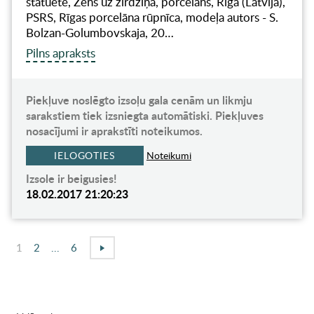
statuete, Zēns uz zirdziņa, porcelāns, Rīga (Latvija),
PSRS, Rīgas porcelāna rūpnīca, modeļa autors - S.
Bolzan-Golumbovskaja, 20…
Pilns apraksts
Piekļuve noslēgto izsoļu gala cenām un likmju
sarakstiem tiek izsniegta automātiski. Piekļuves
nosacījumi ir aprakstīti noteikumos.
IELOGOTIES
Noteikumi
Izsole ir beigusies!
18.02.2017 21:20:23
1
2
...
6