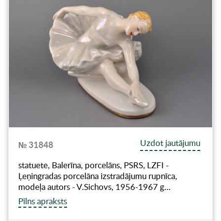
Uzdot jautājumu
№ 31848
statuete, Balerīna, porcelāns, PSRS, LZFI -
Ļeņingradas porcelāna izstradājumu rupnīca,
modeļa autors - V.Sichovs, 1956-1967 g…
Pilns apraksts