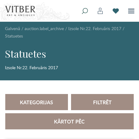
Galvenā
/
auction.label_archive
/
Izsole Nr.22. Februāris 2017
/
Statuetes
Statuetes
Izsole Nr.22. Februāris 2017
KATEGORIJAS
FILTRĒT
KĀRTOT PĒC