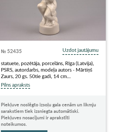
Uzdot jautājumu
№ 52435
statuete, pozētāja, porcelāns, Rīga (Latvija),
PSRS, autordarbs, modeļa autors - Mārtiņš
Zaurs, 20 gs. 50tie gadi, 14 cm…
Pilns apraksts
Piekļuve noslēgto izsoļu gala cenām un likmju
sarakstiem tiek izsniegta automātiski.
Piekļuves nosacījumi ir aprakstīti
noteikumos.