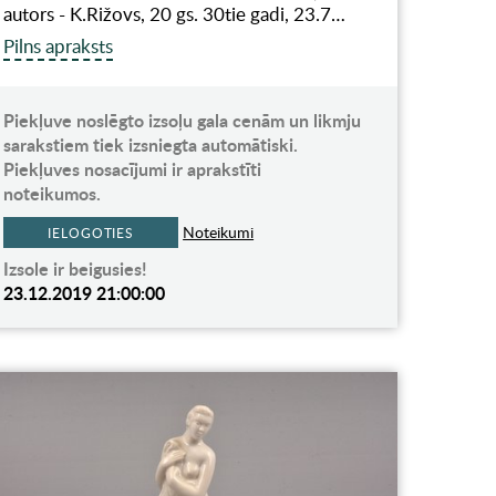
autors - K.Rižovs, 20 gs. 30tie gadi, 23.7…
Pilns apraksts
Piekļuve noslēgto izsoļu gala cenām un likmju
sarakstiem tiek izsniegta automātiski.
Piekļuves nosacījumi ir aprakstīti
noteikumos.
Noteikumi
IELOGOTIES
Izsole ir beigusies!
23.12.2019 21:00:00