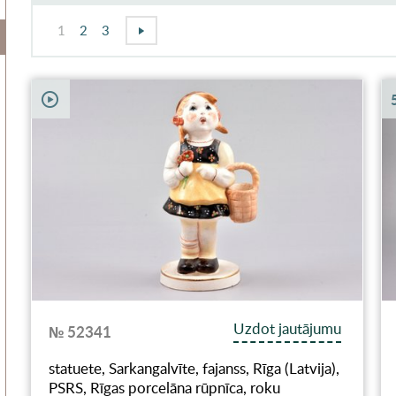
1
2
3
Uzdot jautājumu
№ 52341
statuete, Sarkangalvīte, fajanss, Rīga (Latvija),
PSRS, Rīgas porcelāna rūpnīca, roku