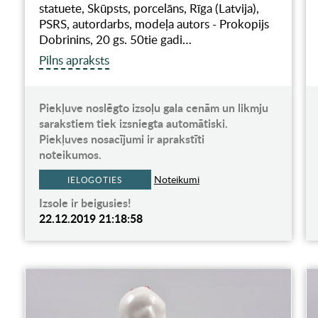
statuete, Skūpsts, porcelāns, Rīga (Latvija),
PSRS, autordarbs, modeļa autors - Prokopijs
Dobrinins, 20 gs. 50tie gadi…
Pilns apraksts
Piekļuve noslēgto izsoļu gala cenām un likmju
sarakstiem tiek izsniegta automātiski.
Piekļuves nosacījumi ir aprakstīti
noteikumos.
Noteikumi
IELOGOTIES
Izsole ir beigusies!
22.12.2019 21:18:58