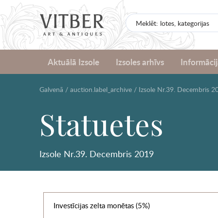
Aktuālā Izsole
Izsoles arhīvs
Informācij
Galvenā
/
auction.label_archive
/
Izsole Nr.39. Decembris 2
Statuetes
Izsole Nr.39. Decembris 2019
Investīcijas zelta monētas (5%)