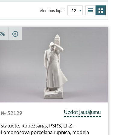
Vienības lapā:
5%
Uzdot jautājumu
№ 52129
statuete, Robežsargs, PSRS, LFZ -
Lomonosova porcelāna rūpnīca, modeļa