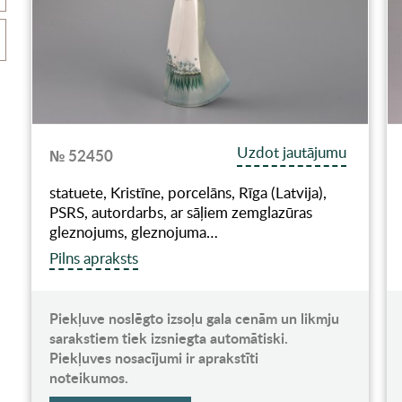
Uzdot jautājumu
№ 52450
statuete, Kristīne, porcelāns, Rīga (Latvija),
PSRS, autordarbs, ar sāļiem zemglazūras
gleznojums, gleznojuma…
Pilns apraksts
Piekļuve noslēgto izsoļu gala cenām un likmju
sarakstiem tiek izsniegta automātiski.
Piekļuves nosacījumi ir aprakstīti
noteikumos.