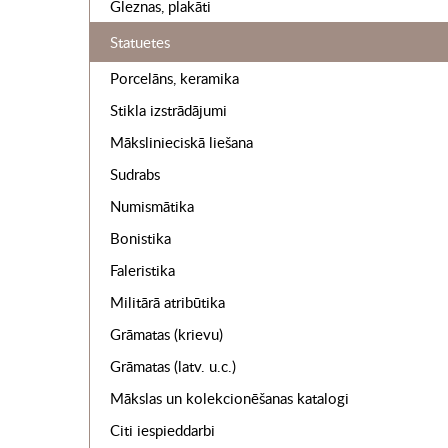
Gleznas, plakāti
Statuetes
Porcelāns, keramika
Stikla izstrādājumi
Mākslinieciskā liešana
Sudrabs
Numismātika
Bonistika
Faleristika
Militārā atribūtika
Grāmatas (krievu)
Grāmatas (latv. u.c.)
Mākslas un kolekcionēšanas katalogi
Citi iespieddarbi