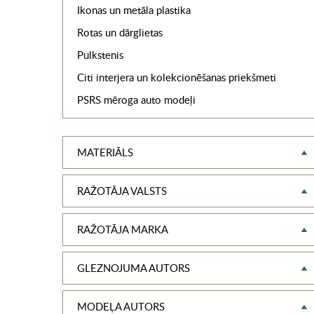
Ikonas un metāla plastika
Rotas un dārglietas
Pulkstenis
Citi interjera un kolekcionēšanas priekšmeti
PSRS mēroga auto modeļi
MATERIĀLS
RAŽOTĀJA VALSTS
RAŽOTĀJA MARKA
GLEZNOJUMA AUTORS
MODEĻA AUTORS