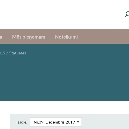
a
Mēs pieņemam
Noteikumi
019
/
Statuetes
Izsole: