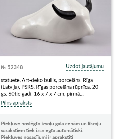
Uzdot jautājumu
№ 52348
statuete, Art-deko bullis, porcelāns, Rīga
(Latvija), PSRS, Rīgas porcelāna rūpnīca, 20
gs. 60tie gadi, 16 x 7 x 7 cm, pirmā…
Pilns apraksts
Piekļuve noslēgto izsoļu gala cenām un likmju
sarakstiem tiek izsniegta automātiski.
Piekļuves nosacījumi ir aprakstīti