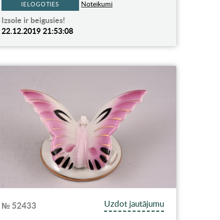
Noteikumi
IELOGOTIES
Izsole ir beigusies!
22.12.2019 21:53:08
Uzdot jautājumu
№ 52433