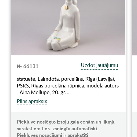
Uzdot jautājumu
№ 66131
statuete, Laimdota, porcelāns, Rīga (Latvija),
PSRS, Rīgas porcelāna rūpnīca, modeļa autors
- Aina Mellupe, 20. gs…
Pilns apraksts
Piekļuve noslēgto izsoļu gala cenām un likmju
sarakstiem tiek izsniegta automātiski.
Piekļuves nosacījumi ir aprakstīti