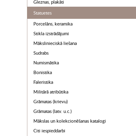
Gleznas, plakāti
Statuetes
Porcelāns, keramika
Stikla izstrādājumi
Mākslinieciskā liešana
Sudrabs
Numismātika
Bonistika
Faleristika
Militārā atribūtika
Grāmatas (krievu)
Grāmatas (latv. u.c.)
Mākslas un kolekcionēšanas katalogi
Citi iespieddarbi