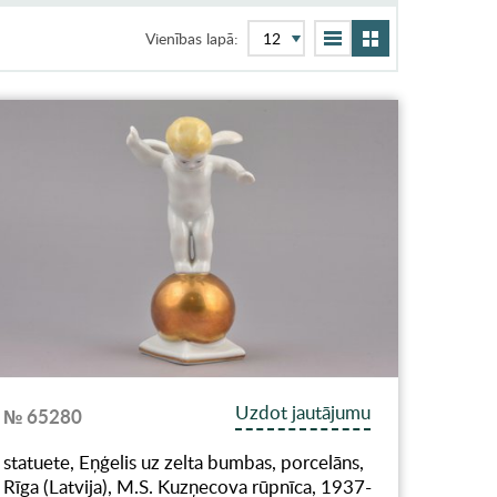
Vienības lapā:
Uzdot jautājumu
№ 65280
statuete, Eņģelis uz zelta bumbas, porcelāns,
Rīga (Latvija), M.S. Kuzņecova rūpnīca, 1937-