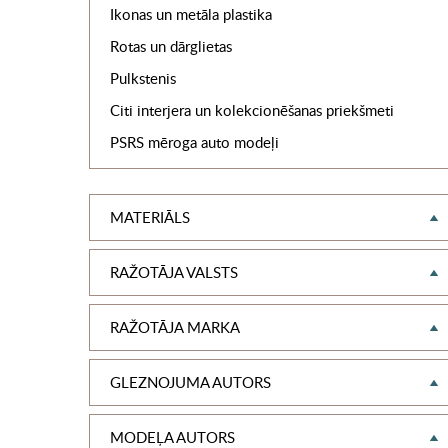
Ikonas un metāla plastika
Rotas un dārglietas
Pulkstenis
Citi interjera un kolekcionēšanas priekšmeti
PSRS mēroga auto modeļi
MATERIĀLS
RAŽOTĀJA VALSTS
RAŽOTĀJA MARKA
GLEZNOJUMA AUTORS
MODEĻA AUTORS