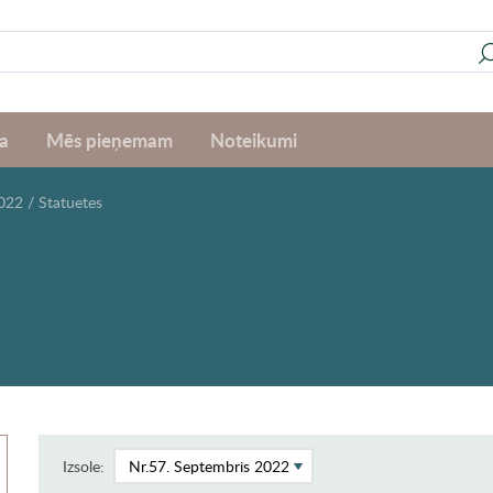
a
Mēs pieņemam
Noteikumi
2022
/
Statuetes
Izsole: