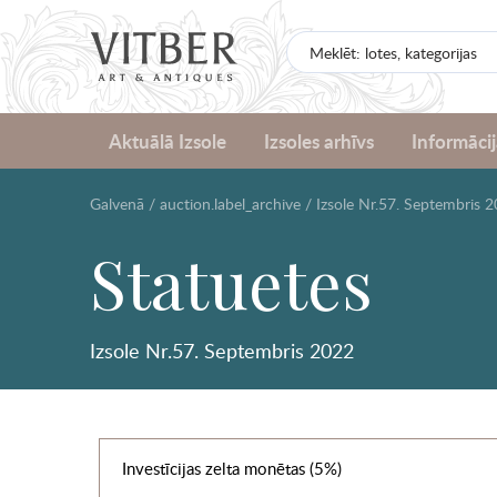
Aktuālā Izsole
Izsoles arhīvs
Informācij
Galvenā
/
auction.label_archive
/
Izsole Nr.57. Septembris 
Statuetes
Izsole Nr.57. Septembris 2022
Investīcijas zelta monētas (5%)