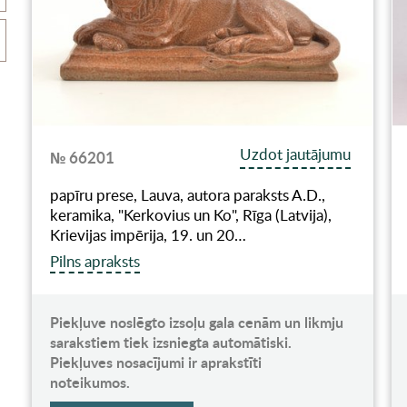
Uzdot jautājumu
№ 66201
papīru prese, Lauva, autora paraksts A.D.,
keramika, "Kerkovius un Ko", Rīga (Latvija),
Krievijas impērija, 19. un 20…
Pilns apraksts
Piekļuve noslēgto izsoļu gala cenām un likmju
sarakstiem tiek izsniegta automātiski.
Piekļuves nosacījumi ir aprakstīti
noteikumos.