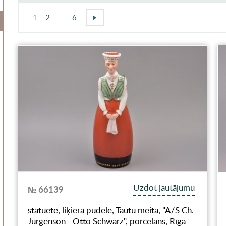
1
2
...
6
Uzdot jautājumu
№ 66139
statuete, liķiera pudele, Tautu meita, "A/S Ch.
Jürgenson - Otto Schwarz", porcelāns, Rīga