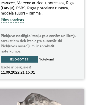
statuete, Meitene ar ziedu, porcelāns, Rīga
(Latvija), PSRS, Rīgas porcelāna rūpnīca,
modeļa autors - Rimma…
Pilns apraksts
Piekļuve noslēgto izsoļu gala cenām un likmju
sarakstiem tiek izsniegta automātiski.
Piekļuves nosacījumi ir aprakstīti
noteikumos.
Noteikumi
IELOGOTIES
Izsole ir beigusies!
11.09.2022 21:15:31