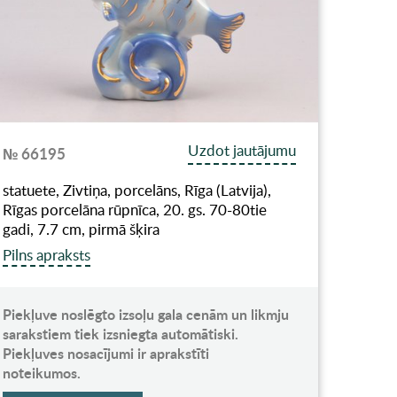
Uzdot jautājumu
№ 66195
statuete, Zivtiņa, porcelāns, Rīga (Latvija),
Rīgas porcelāna rūpnīca, 20. gs. 70-80tie
gadi, 7.7 cm, pirmā šķira
Pilns apraksts
Piekļuve noslēgto izsoļu gala cenām un likmju
sarakstiem tiek izsniegta automātiski.
Piekļuves nosacījumi ir aprakstīti
noteikumos.