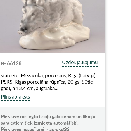
Uzdot jautājumu
№ 66128
statuete, Mežacūka, porcelāns, Rīga (Latvija),
PSRS, Rīgas porcelāna rūpnīca, 20 gs. 50tie
gadi, h 13.4 cm, augstākā…
Pilns apraksts
Piekļuve noslēgto izsoļu gala cenām un likmju
sarakstiem tiek izsniegta automātiski.
Piekļuves nosacījumi ir aprakstīti