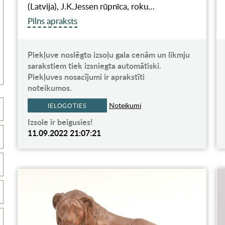
(Latvija), J.K.Jessen rūpnīca, roku…
Pilns apraksts
Piekļuve noslēgto izsoļu gala cenām un likmju
sarakstiem tiek izsniegta automātiski.
Piekļuves nosacījumi ir aprakstīti
noteikumos.
Noteikumi
IELOGOTIES
Izsole ir beigusies!
11.09.2022 21:07:21