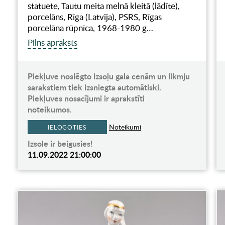
statuete, Tautu meita melnā kleitā (lādīte),
porcelāns, Rīga (Latvija), PSRS, Rīgas
porcelāna rūpnīca, 1968-1980 g…
Pilns apraksts
Piekļuve noslēgto izsoļu gala cenām un likmju
sarakstiem tiek izsniegta automātiski.
Piekļuves nosacījumi ir aprakstīti
noteikumos.
Noteikumi
IELOGOTIES
Izsole ir beigusies!
11.09.2022 21:00:00