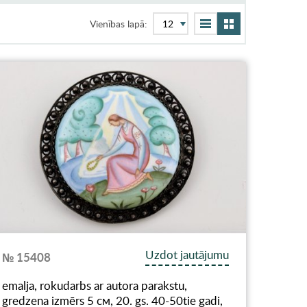
Vienības lapā:
Uzdot jautājumu
№ 15408
emalja, rokudarbs ar autora parakstu,
gredzena izmērs 5 см, 20. gs. 40-50tie gadi,