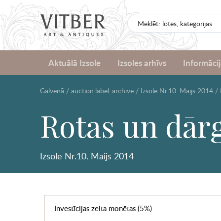
Aktuālā Izsole
Izsoles arhīvs
Informācij
Galvenā
/
auction.label_archive
/
Izsole Nr.10. Maijs 2014
/
Rotas un dārg
Izsole Nr.10. Maijs 2014
Investīcijas zelta monētas (5%)