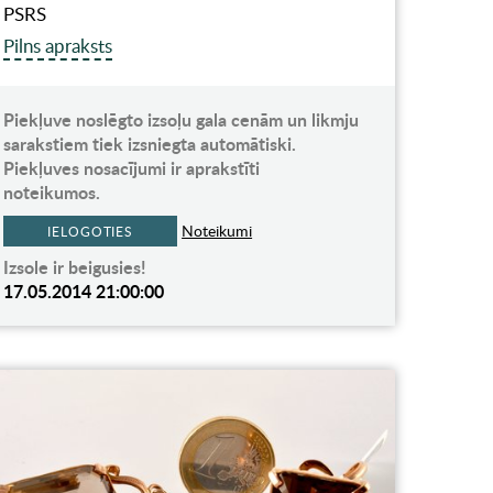
PSRS
Pilns apraksts
Piekļuve noslēgto izsoļu gala cenām un likmju
sarakstiem tiek izsniegta automātiski.
Piekļuves nosacījumi ir aprakstīti
noteikumos.
Noteikumi
IELOGOTIES
Izsole ir beigusies!
17.05.2014 21:00:00