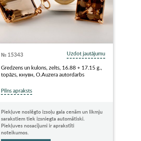
Uzdot jautājumu
№ 15343
Gredzens un kulons, zelts, 16.88 + 17.15 g.,
topāzs, кнувн, O.Auzera autordarbs
Pilns apraksts
Piekļuve noslēgto izsoļu gala cenām un likmju
sarakstiem tiek izsniegta automātiski.
Piekļuves nosacījumi ir aprakstīti
noteikumos.