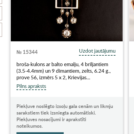
Uzdot jautājumu
№ 15344
broša-kulons ar balto emalju, 4 briljantiem
(3.5-4.4mm) un 9 dimantiem, zelts, 6.24 g.,
prove 56, izmērs 5 х 2, Krievijas…
Pilns apraksts
Piekļuve noslēgto izsoļu gala cenām un likmju
sarakstiem tiek izsniegta automātiski.
Piekļuves nosacījumi ir aprakstīti
noteikumos.