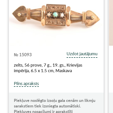
Uzdot jautājumu
№ 15093
zelts, 56 prove, 7 g., 19. gs., Krievijas
impērija, 6.5 x 1.5 cm, Maskava
Pilns apraksts
Piekļuve noslēgto izsoļu gala cenām un likmju
sarakstiem tiek izsniegta automātiski.
Piekļuves nosacījumi ir aprakstīti