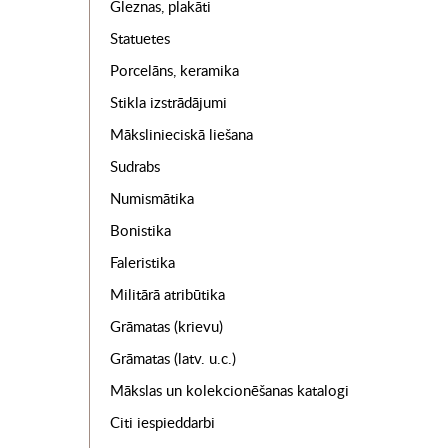
Gleznas, plakāti
Statuetes
Porcelāns, keramika
Stikla izstrādājumi
Mākslinieciskā liešana
Sudrabs
Numismātika
Bonistika
Faleristika
Militārā atribūtika
Grāmatas (krievu)
Grāmatas (latv. u.c.)
Mākslas un kolekcionēšanas katalogi
Citi iespieddarbi