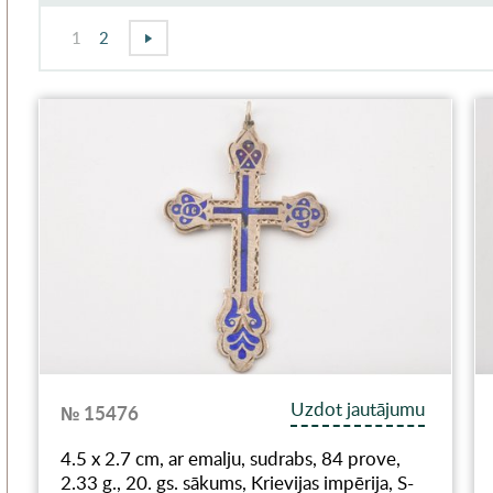
1
2
Uzdot jautājumu
№ 15476
4.5 x 2.7 cm, ar emalju, sudrabs, 84 prove,
2.33 g., 20. gs. sākums, Krievijas impērija, S-