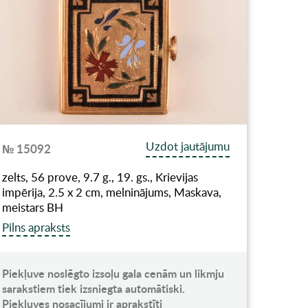
Uzdot jautājumu
№ 15092
zelts, 56 prove, 9.7 g., 19. gs., Krievijas
impērija, 2.5 x 2 cm, melninājums, Maskava,
meistars ВН
Pilns apraksts
Piekļuve noslēgto izsoļu gala cenām un likmju
sarakstiem tiek izsniegta automātiski.
Piekļuves nosacījumi ir aprakstīti