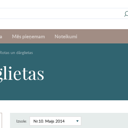
a
Mēs pieņemam
Noteikumi
Rotas un dārglietas
lietas
Izsole: