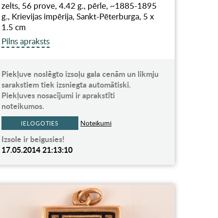
zelts, 56 prove, 4.42 g., pērle, ~1885-1895
g., Krievijas impērija, Sankt-Pēterburga, 5 x
1.5 cm
Pilns apraksts
Piekļuve noslēgto izsoļu gala cenām un likmju
sarakstiem tiek izsniegta automātiski.
Piekļuves nosacījumi ir aprakstīti
noteikumos.
Noteikumi
IELOGOTIES
Izsole ir beigusies!
17.05.2014 21:13:10