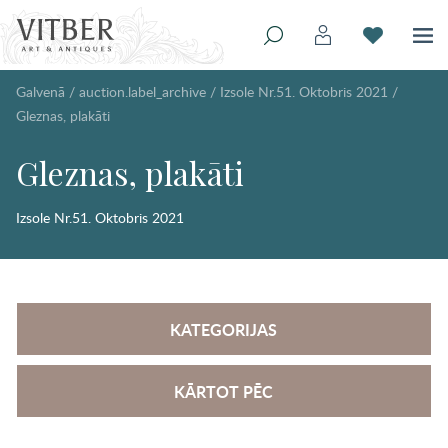
Galvenā
/
auction.label_archive
/
Izsole Nr.51. Oktobris 2021
/
Gleznas, plakāti
Gleznas, plakāti
Izsole Nr.51. Oktobris 2021
KATEGORIJAS
KĀRTOT PĒC