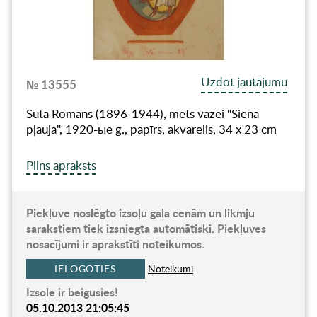
Uzdot jautājumu
№ 13555
Suta Romans (1896-1944), mets vazei "Siena
pļauja", 1920-ые g., papīrs, akvarelis, 34 x 23 cm
Pilns apraksts
Piekļuve noslēgto izsoļu gala cenām un likmju
sarakstiem tiek izsniegta automātiski. Piekļuves
nosacījumi ir aprakstīti noteikumos.
IELOGOTIES
Noteikumi
Izsole ir beigusies!
05.10.2013 21:05:45