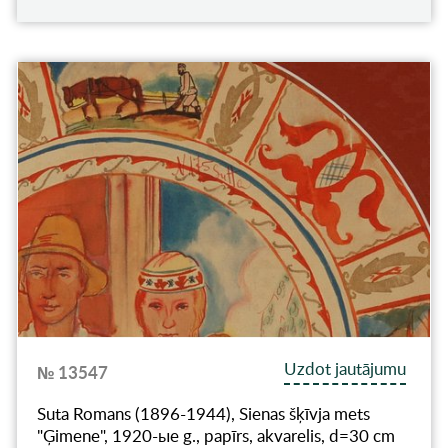
Uzdot jautājumu
№ 13547
Suta Romans (1896-1944), Sienas šķīvja mets
"Ģimene", 1920-ые g., papīrs, akvarelis, d=30 cm