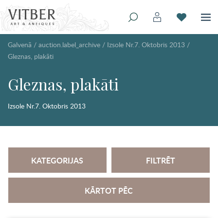
Galvenā
/
auction.label_archive
/
Izsole Nr.7. Oktobris 2013
/
Gleznas, plakāti
Gleznas, plakāti
Izsole Nr.7. Oktobris 2013
KATEGORIJAS
FILTRĒT
KĀRTOT PĒC