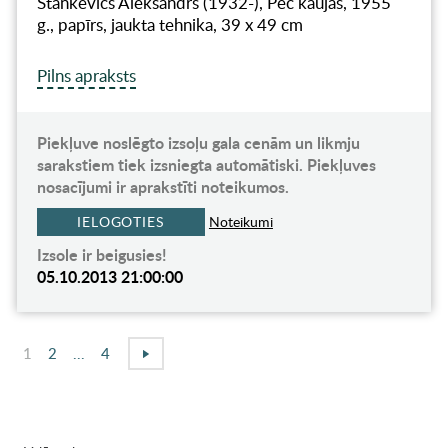
Stankevičs Aleksandrs (1932-), Pēc kaujas, 1955
g., papīrs, jaukta tehnika, 39 x 49 cm
Pilns apraksts
Piekļuve noslēgto izsoļu gala cenām un likmju
sarakstiem tiek izsniegta automātiski. Piekļuves
nosacījumi ir aprakstīti noteikumos.
IELOGOTIES
Noteikumi
Izsole ir beigusies!
05.10.2013 21:00:00
1
2
...
4