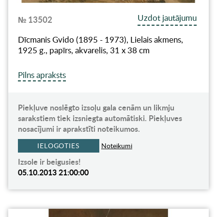
Uzdot jautājumu
№ 13502
Dīcmanis Gvido (1895 - 1973), Lielais akmens,
1925 g., papīrs, akvarelis, 31 x 38 cm
Pilns apraksts
Piekļuve noslēgto izsoļu gala cenām un likmju
sarakstiem tiek izsniegta automātiski. Piekļuves
nosacījumi ir aprakstīti noteikumos.
IELOGOTIES
Noteikumi
Izsole ir beigusies!
05.10.2013 21:00:00