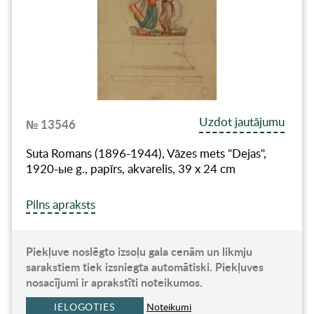
Uzdot jautājumu
№ 13546
Suta Romans (1896-1944), Vāzes mets "Dejas",
1920-ые g., papīrs, akvarelis, 39 x 24 cm
Pilns apraksts
Piekļuve noslēgto izsoļu gala cenām un likmju
sarakstiem tiek izsniegta automātiski. Piekļuves
nosacījumi ir aprakstīti noteikumos.
IELOGOTIES
Noteikumi