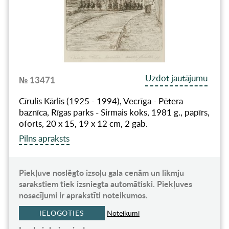
Uzdot jautājumu
№ 13471
Cīrulis Kārlis (1925 - 1994), Vecrīga - Pētera
baznīca, Rīgas parks - Sirmais koks, 1981 g., papīrs,
oforts, 20 x 15, 19 x 12 cm, 2 gab.
Pilns apraksts
Piekļuve noslēgto izsoļu gala cenām un likmju
sarakstiem tiek izsniegta automātiski. Piekļuves
nosacījumi ir aprakstīti noteikumos.
IELOGOTIES
Noteikumi