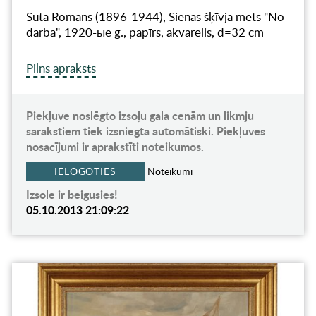
Suta Romans (1896-1944), Sienas šķīvja mets "No
darba", 1920-ые g., papīrs, akvarelis, d=32 cm
Pilns apraksts
Piekļuve noslēgto izsoļu gala cenām un likmju
sarakstiem tiek izsniegta automātiski. Piekļuves
nosacījumi ir aprakstīti noteikumos.
IELOGOTIES
Noteikumi
Izsole ir beigusies!
05.10.2013 21:09:22