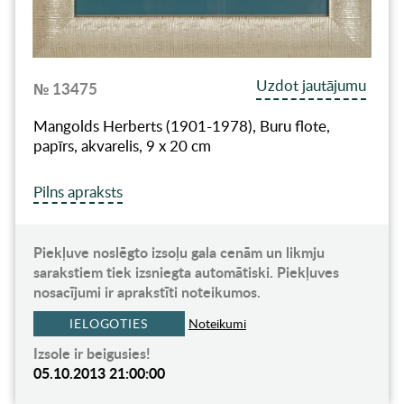
Uzdot jautājumu
№ 13475
Mangolds Herberts (1901-1978), Buru flote,
papīrs, akvarelis, 9 х 20 cm
Pilns apraksts
Piekļuve noslēgto izsoļu gala cenām un likmju
sarakstiem tiek izsniegta automātiski. Piekļuves
nosacījumi ir aprakstīti noteikumos.
IELOGOTIES
Noteikumi
Izsole ir beigusies!
05.10.2013 21:00:00