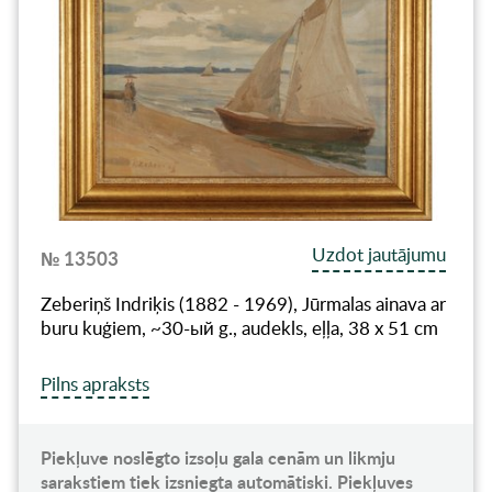
Uzdot jautājumu
№ 13503
Zeberiņš Indriķis (1882 - 1969), Jūrmalas ainava ar
buru kuģiem, ~30-ый g., audekls, eļļa, 38 x 51 cm
Pilns apraksts
Piekļuve noslēgto izsoļu gala cenām un likmju
sarakstiem tiek izsniegta automātiski. Piekļuves