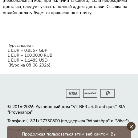
(персональный код, при наличии такового). Если необходима
доставка, следует указать полный адрес доставки. Ссылка на
онлайн оплату будет отправлена на э-почту.
Курсы валют:
1 EUR = 0.8557 GBP
1 EUR = 100.0000 RUB
1 EUR = 1.1485 USD
(Курс на 08-08-2026)
© 2016-2026. Аукционный дом "VITBER art & antiques", SIA
“Provenance”
Телефон: (+371) 27750800 (поддержка "WhatsApp" и "Viber")
×
А.Чака 91, Рига, Латвия
Продолжая пользоваться этим веб-сайтом, Вы