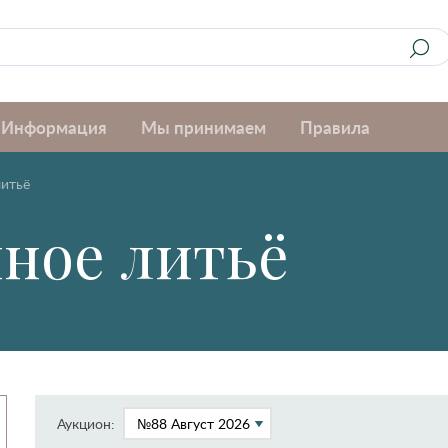
Информация
Мы принимаем
Правила
итьё
ное литьё
Аукцион: