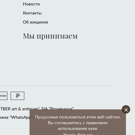
Новости
Контакты
Об аукционе
Мы принимаем
×
ER art & antiques", SIA “Provenance”
Продолжая пользоваться этим веб-сайтом,
жка "WhatsApp" и "Viber")
Вы соглашаетесь с правилами
использования куки.
Узнать больше