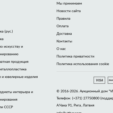
Мы принимаем
Новости сайта
Правила
Оплата
а (рус.)
Доставка
ка
Контакты
по искусству и
О нас
онированию
Политика приватности
чатная продукция
Политика использования cookie
еталлопластика
 и ювелирные изделия
© 2016-2026. Аукционный дом "VITB
едметы интерьера и
Телефон: (+371) 27750800 (поддер
онирования
А.Чака 91, Рига, Латвия
ли CCCР
info@vitber.com