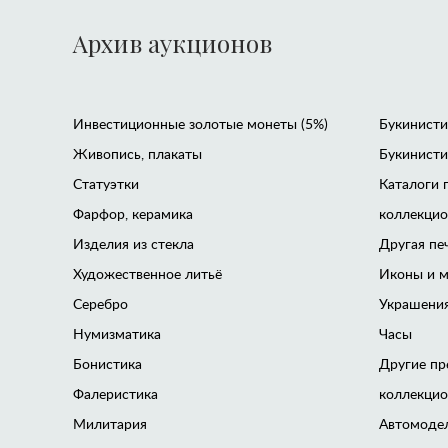
Архив аукционов
Инвестиционные золотые монеты (5%)
Букинистик
Живопись, плакаты
Букинисти
Статуэтки
Каталоги 
Фарфор, керамика
коллекци
Изделия из стекла
Другая пе
Художественное литьё
Иконы и м
Серебро
Украшения
Нумизматика
Часы
Бонистика
Другие пр
Фалеристика
коллекци
Милитария
Автомоде