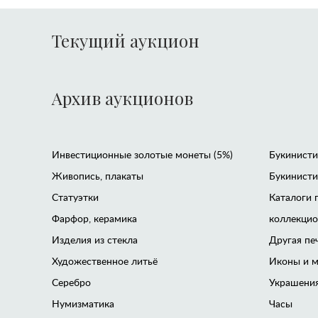
Текущий аукцион
Архив аукционов
Инвестиционные золотые монеты (5%)
Букинистик
Живопись, плакаты
Букинисти
Статуэтки
Каталоги 
Фарфор, керамика
коллекци
Изделия из стекла
Другая пе
Художественное литьё
Иконы и м
Серебро
Украшения
Нумизматика
Часы