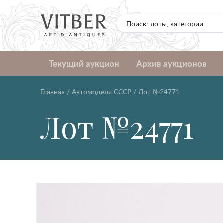
Текущий аукцион
Архив аукционов
Главная
/
Автомодели CCCР
/
Лот №24771
Лот №24771