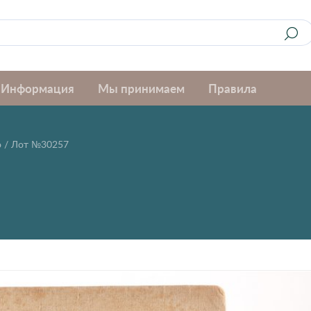
Информация
Мы принимаем
Правила
ю
/
Лот №30257