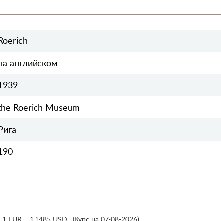
Roerich
на английском
1939
the Roerich Museum
Рига
190
,
1 EUR = 1.1485 USD
,
(Курс на 07-08-2026)