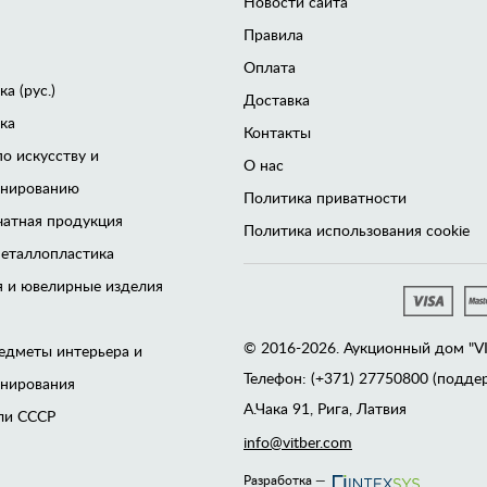
Новости сайта
Правила
Оплата
а (рус.)
Доставка
ка
Контакты
по искусству и
О нас
онированию
Политика приватности
чатная продукция
Политика использования cookie
еталлопластика
 и ювелирные изделия
© 2016-2026. Аукционный дом "VITB
едметы интерьера и
Телефон: (+371) 27750800 (поддер
онирования
А.Чака 91, Рига, Латвия
ли CCCР
info@vitber.com
Разработка —