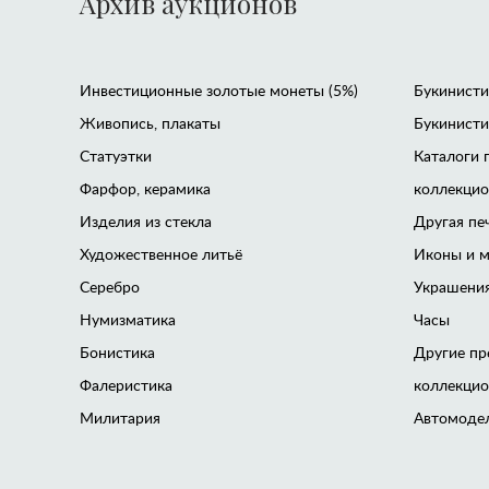
Архив аукционов
Инвестиционные золотые монеты (5%)
Букинистик
Живопись, плакаты
Букинисти
Статуэтки
Каталоги 
Фарфор, керамика
коллекци
Изделия из стекла
Другая пе
Художественное литьё
Иконы и м
Серебро
Украшения
Нумизматика
Часы
Бонистика
Другие пр
Фалеристика
коллекци
Милитария
Автомоде