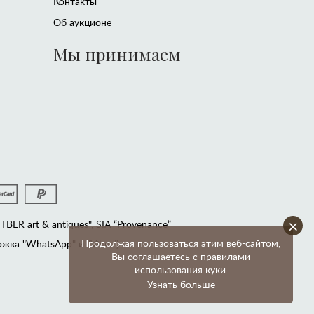
Контакты
Об аукционе
Мы принимаем
×
ER art & antiques", SIA “Provenance”
Продолжая пользоваться этим веб-сайтом,
жка "WhatsApp" и "Viber")
Вы соглашаетесь с правилами
использования куки.
Узнать больше