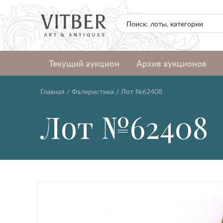
Текущий аукцион
Архив аукционов
Главная
/
Фалеристика
/
Лот №62408
Лот №62408