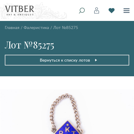
Главная
/
Фалеристика
/
Лот №85275
Лот №85275
Вернуться к списку лотов