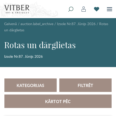
Galvenā
/
auction.label_archive
/
Izsole Nr.87. Jūnijs 2026
/
Rotas
un dārglietas
Rotas un dārglietas
Izsole Nr.87. Jūnijs 2026
KATEGORIJAS
FILTRĒT
KĀRTOT PĒC