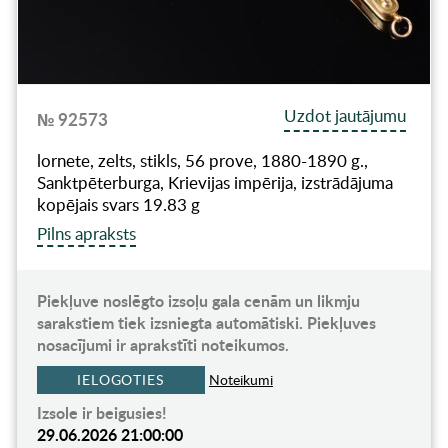
Uzdot jautājumu
№ 92573
lornete, zelts, stikls, 56 prove, 1880-1890 g.,
Sanktpēterburga, Krievijas impērija, izstrādājuma
kopējais svars 19.83 g
Pilns apraksts
Piekļuve noslēgto izsoļu gala cenām un likmju
sarakstiem tiek izsniegta automātiski. Piekļuves
nosacījumi ir aprakstīti noteikumos.
IELOGOTIES
Noteikumi
Izsole ir beigusies!
29.06.2026 21:00:00