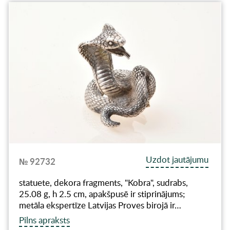
Uzdot jautājumu
№ 92732
statuete, dekora fragments, "Kobra", sudrabs,
25.08 g, h 2.5 cm, apakšpusē ir stiprinājums;
metāla ekspertīze Latvijas Proves birojā ir…
Pilns apraksts