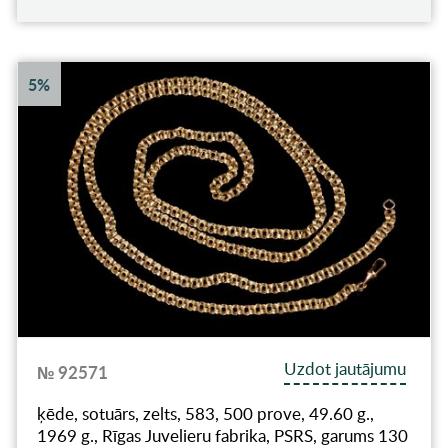
5%
Uzdot jautājumu
№ 92571
ķēde, sotuārs, zelts, 583, 500 prove, 49.60 g.,
1969 g., Rīgas Juvelieru fabrika, PSRS, garums 130