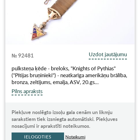
Uzdot jautājumu
№ 92481
pulksteņa ķēde - breloks, "Knights of Pythias"
("Pītijas bruņinieki") - neatkarīga amerikāņu brālība,
bronza, zeltījums, emalja, ASV, 20.gs…
Pilns apraksts
Piekļuve noslēgto izsoļu gala cenām un likmju
sarakstiem tiek izsniegta automātiski. Piekļuves
nosacījumi ir aprakstīti noteikumos.
IELOGOTIES
Noteikumi