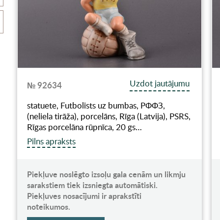
Uzdot jautājumu
№ 92634
statuete, Futbolists uz bumbas, РФФЗ,
(neliela tirāža), porcelāns, Rīga (Latvija), PSRS,
Rīgas porcelāna rūpnīca, 20 gs…
Pilns apraksts
Piekļuve noslēgto izsoļu gala cenām un likmju
sarakstiem tiek izsniegta automātiski.
Piekļuves nosacījumi ir aprakstīti
noteikumos.