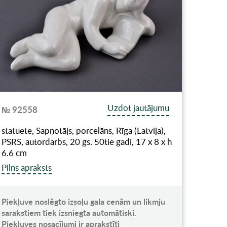
Uzdot jautājumu
№ 92558
statuete, Sapņotājs, porcelāns, Rīga (Latvija),
PSRS, autordarbs, 20 gs. 50tie gadi, 17 x 8 x h
6.6 cm
Pilns apraksts
Piekļuve noslēgto izsoļu gala cenām un likmju
sarakstiem tiek izsniegta automātiski.
Piekļuves nosacījumi ir aprakstīti