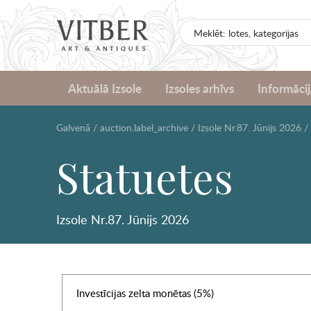
Aktuālā Izsole
Izsoles arhīvs
Informācij
Galvenā
/
auction.label_archive
/
Izsole Nr.87. Jūnijs 2026
/
Statuetes
Izsole Nr.87. Jūnijs 2026
Investīcijas zelta monētas (5%)