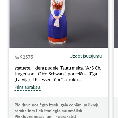
Uzdot jautājumu
№ 92575
statuete, liķiera pudele, Tautu meita, "A/S Ch.
Jürgenson - Otto Schwarz", porcelāns, Rīga
(Latvija), J.K.Jessen rūpnīca, roku…
Pilns apraksts
Piekļuve noslēgto izsoļu gala cenām un likmju
sarakstiem tiek izsniegta automātiski.
Piekļuves nosacījumi ir aprakstīti