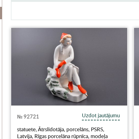
Uzdot jautājumu
№ 92721
statuete, Ātrslidotāja, porcelāns, PSRS,
Latvija, Rīgas porcelāna rūpnīca, modeļa