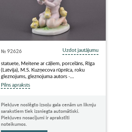
Uzdot jautājumu
№ 92626
statuete, Meitene ar cāļiem, porcelāns, Rīga
(Latvija), M.S. Kuzņecova rūpnīca, roku
gleznojums, gleznojuma autors -…
Pilns apraksts
Piekļuve noslēgto izsoļu gala cenām un likmju
sarakstiem tiek izsniegta automātiski.
Piekļuves nosacījumi ir aprakstīti
noteikumos.