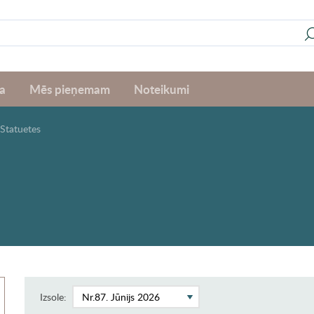
a
Mēs pieņemam
Noteikumi
Statuetes
Izsole: