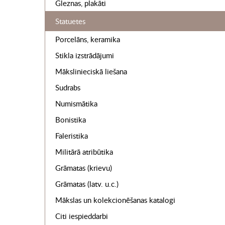
Gleznas, plakāti
Statuetes
Porcelāns, keramika
Stikla izstrādājumi
Mākslinieciskā liešana
Sudrabs
Numismātika
Bonistika
Faleristika
Militārā atribūtika
Grāmatas (krievu)
Grāmatas (latv. u.c.)
Mākslas un kolekcionēšanas katalogi
Citi iespieddarbi