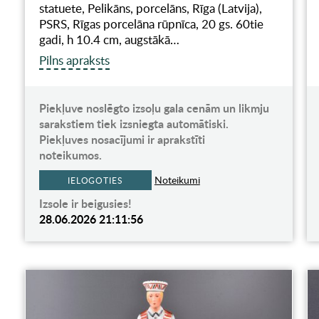
statuete, Pelikāns, porcelāns, Rīga (Latvija),
PSRS, Rīgas porcelāna rūpnīca, 20 gs. 60tie
gadi, h 10.4 cm, augstākā…
Pilns apraksts
Piekļuve noslēgto izsoļu gala cenām un likmju
sarakstiem tiek izsniegta automātiski.
Piekļuves nosacījumi ir aprakstīti
noteikumos.
Noteikumi
IELOGOTIES
Izsole ir beigusies!
28.06.2026 21:11:56