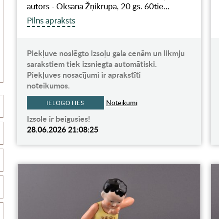
autors - Oksana Žņikrupa, 20 gs. 60tie…
Pilns apraksts
Piekļuve noslēgto izsoļu gala cenām un likmju
sarakstiem tiek izsniegta automātiski.
Piekļuves nosacījumi ir aprakstīti
noteikumos.
Noteikumi
IELOGOTIES
Izsole ir beigusies!
28.06.2026 21:08:25