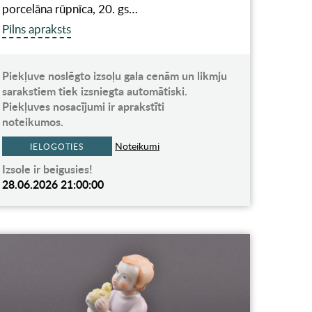
porcelāna rūpnīca, 20. gs…
Pilns apraksts
Piekļuve noslēgto izsoļu gala cenām un likmju
sarakstiem tiek izsniegta automātiski.
Piekļuves nosacījumi ir aprakstīti
noteikumos.
Noteikumi
IELOGOTIES
Izsole ir beigusies!
28.06.2026 21:00:00