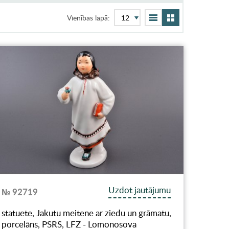
Vienības lapā:
Uzdot jautājumu
№ 92719
statuete, Jakutu meitene ar ziedu un grāmatu,
porcelāns, PSRS, LFZ - Lomonosova