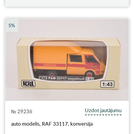
5%
Uzdot jautājumu
№ 29236
auto modelis, RAF 33117, konversija