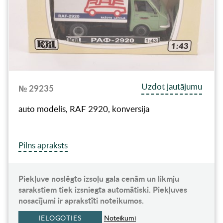
Uzdot jautājumu
№ 29235
auto modelis, RAF 2920, konversija
Pilns apraksts
Piekļuve noslēgto izsoļu gala cenām un likmju
sarakstiem tiek izsniegta automātiski. Piekļuves
nosacījumi ir aprakstīti noteikumos.
IELOGOTIES
Noteikumi