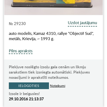
Uzdot jautājumu
№ 29230
auto modelis, Kamaz 4310, rallye "Objectif Sud",
metāls, Krievija, ~ 1993 g.
Pilns apraksts
Piekļuve noslēgto izsoļu gala cenām un likmju
sarakstiem tiek izsniegta automātiski. Piekļuves
nosacījumi ir aprakstīti noteikumos.
IELOGOTIES
Noteikumi
Izsole ir beigusies!
29.10.2016 21:13:37