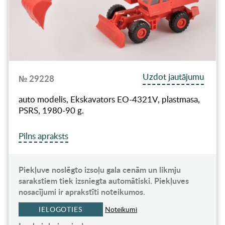
Uzdot jautājumu
№ 29228
auto modelis, Ekskavators EО-4321V, plastmasa,
PSRS, 1980-90 g.
Pilns apraksts
Piekļuve noslēgto izsoļu gala cenām un likmju
sarakstiem tiek izsniegta automātiski. Piekļuves
nosacījumi ir aprakstīti noteikumos.
IELOGOTIES
Noteikumi