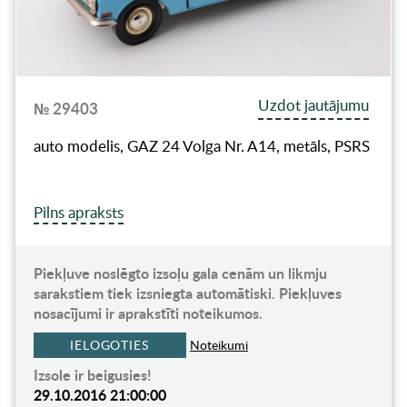
Uzdot jautājumu
№ 29403
auto modelis, GAZ 24 Volga Nr. A14, metāls, PSRS
Pilns apraksts
Piekļuve noslēgto izsoļu gala cenām un likmju
sarakstiem tiek izsniegta automātiski. Piekļuves
nosacījumi ir aprakstīti noteikumos.
IELOGOTIES
Noteikumi
Izsole ir beigusies!
29.10.2016 21:00:00