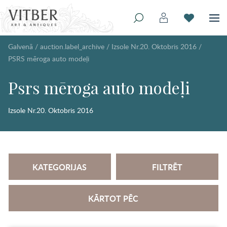
Galvenā
/
auction.label_archive
/
Izsole Nr.20. Oktobris 2016
/
PSRS mēroga auto modeļi
Psrs mēroga auto modeļi
Izsole Nr.20. Oktobris 2016
KATEGORIJAS
FILTRĒT
KĀRTOT PĒC