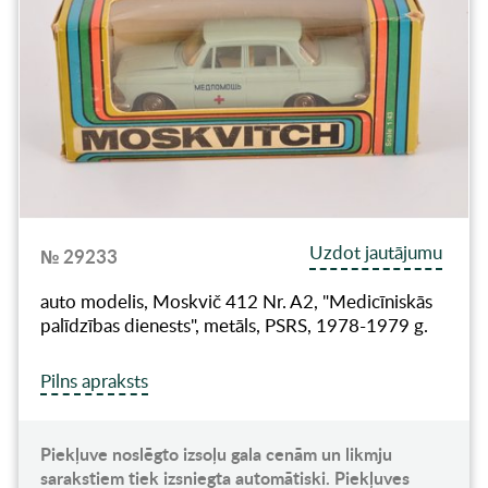
Uzdot jautājumu
№ 29233
auto modelis, Moskvič 412 Nr. A2, "Medicīniskās
palīdzības dienests", metāls, PSRS, 1978-1979 g.
Pilns apraksts
Piekļuve noslēgto izsoļu gala cenām un likmju
sarakstiem tiek izsniegta automātiski. Piekļuves